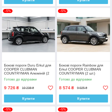
Купити
Купити
–5%
–5%
Бокові пороги Duru Erkul для
Бокові пороги Rainbow для
COOPER CLUBMAN
Erkul COOPER CLUBMAN
COUNTRYMAN Алюміній (2
COUNTRYMAN (2 шт.)
шт.)
Готово до відправки
Готово до відправки
9 726
8 574
₴
₴
10 238 ₴
9 025 ₴
Купити
Купити
–5%
–5%