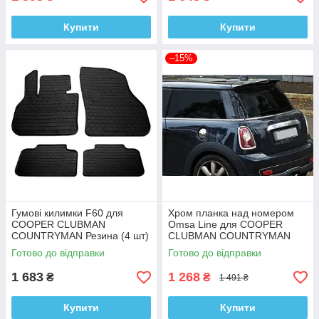
Купити
Купити
–15%
Гумові килимки F60 для
Хром планка над номером
COOPER CLUBMAN
Omsa Line для COOPER
COUNTRYMAN Резина (4 шт)
CLUBMAN COUNTRYMAN
Готово до відправки
Готово до відправки
1 683
1 268
₴
₴
1 491 ₴
Купити
Купити