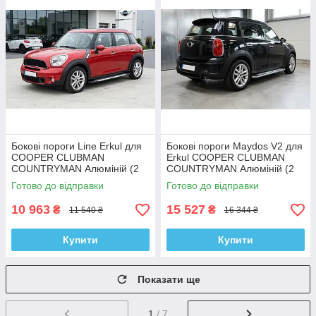
Бокові пороги Line Erkul для
Бокові пороги Maydos V2 для
COOPER CLUBMAN
Erkul COOPER CLUBMAN
COUNTRYMAN Алюміній (2
COUNTRYMAN Алюміній (2
шт.)
шт.)
Готово до відправки
Готово до відправки
10 963
15 527
₴
₴
11 540 ₴
16 344 ₴
Купити
Купити
Показати ще
1
/ 7