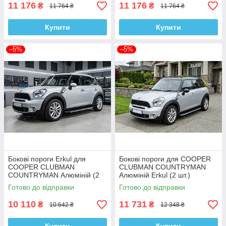
11 176
11 176
₴
₴
11 764 ₴
11 764 ₴
Купити
Купити
–5%
–5%
Бокові пороги Erkul для
Бокові пороги для COOPER
COOPER CLUBMAN
CLUBMAN COUNTRYMAN
COUNTRYMAN Алюміній (2
Алюміній Erkul (2 шт.)
шт.)
Готово до відправки
Готово до відправки
10 110
11 731
₴
₴
10 642 ₴
12 348 ₴