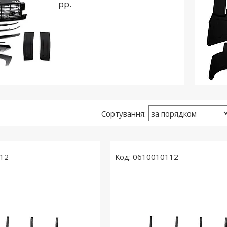
рр.
12
0610010112