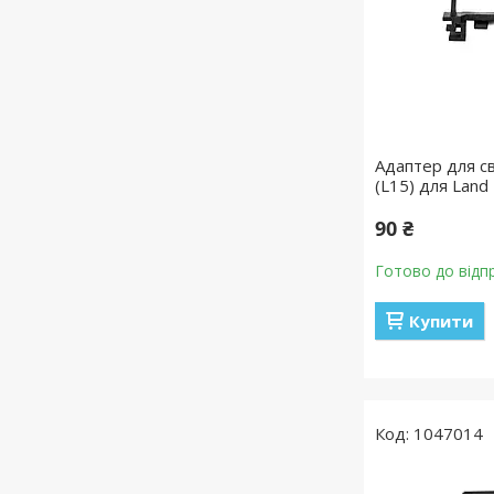
Адаптер для с
(L15) для Land 
90 ₴
Готово до відп
Купити
1047014