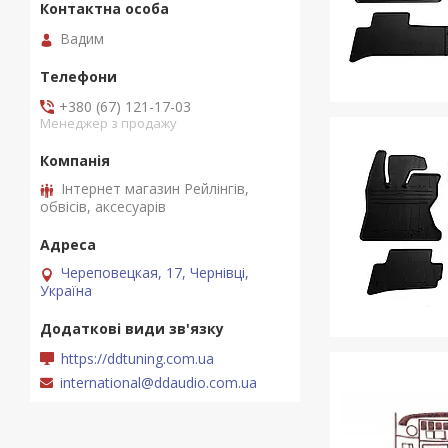
Вадим
+380 (67) 121-17-03
Менеджер з продажу
Інтернет магазин Рейлінгів,
обвісів, аксесуарів
Череповецкая, 17, Чернівці,
Україна
https://ddtuning.com.ua
international@ddaudio.com.ua