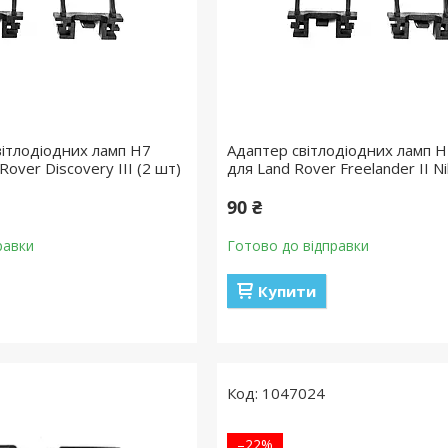
вітлодіодних ламп H7
Адаптер світлодіодних ламп H
Rover Discovery III (2 шт)
для Land Rover Freelander II Ni
90 ₴
равки
Готово до відправки
Купити
1047024
–22%