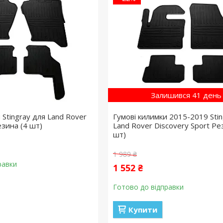
Залишився 41 день
 Stingray для Land Rover
Гумові килимки 2015-2019 Stin
езина (4 шт)
Land Rover Discovery Sport Ре
шт)
1 989 ₴
равки
1 552 ₴
Готово до відправки
Купити