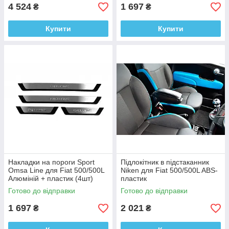
4 524
1 697
₴
₴
Купити
Купити
Накладки на пороги Sport
Підлокітник в підстаканник
Omsa Line для Fiat 500/500L
Niken для Fiat 500/500L ABS-
Алюміній + пластик (4шт)
пластик
Готово до відправки
Готово до відправки
1 697
2 021
₴
₴