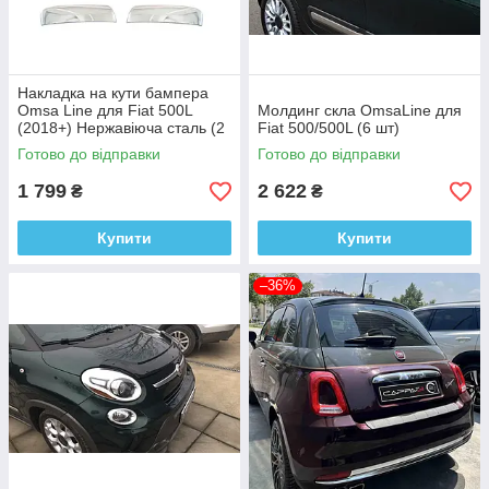
Накладка на кути бампера
Omsa Line для Fiat 500L
Молдинг скла OmsaLine для
(2018+) Нержавіюча сталь (2
Fiat 500/500L (6 шт)
шт)
Готово до відправки
Готово до відправки
1 799
2 622
₴
₴
Купити
Купити
–36%