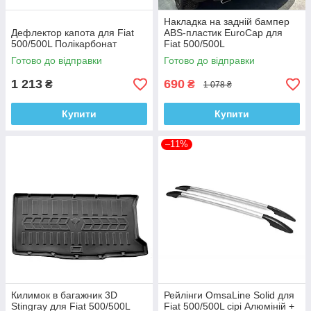
Накладка на задній бампер
Дефлектор капота для Fiat
ABS-пластик EuroCap для
500/500L Полікарбонат
Fiat 500/500L
Готово до відправки
Готово до відправки
1 213
690
₴
₴
1 078 ₴
Купити
Купити
–11%
Килимок в багажник 3D
Рейлінги OmsaLine Solid для
Stingray для Fiat 500/500L
Fiat 500/500L сірі Алюміній +