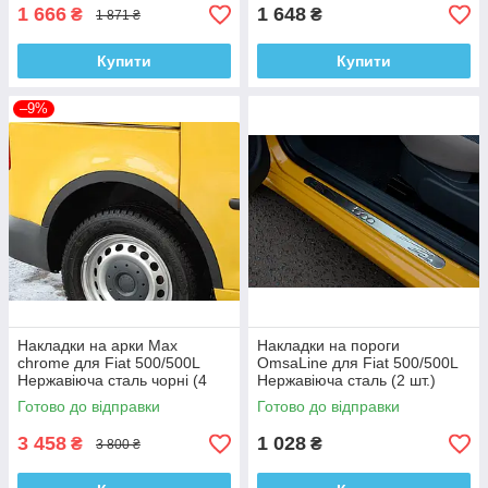
1 666
1 648
₴
₴
1 871 ₴
Купити
Купити
–9%
Накладки на арки Max
Накладки на пороги
chrome для Fiat 500/500L
OmsaLine для Fiat 500/500L
Нержавіюча сталь чорні (4
Нержавіюча сталь (2 шт.)
шт)
Готово до відправки
Готово до відправки
3 458
1 028
₴
₴
3 800 ₴