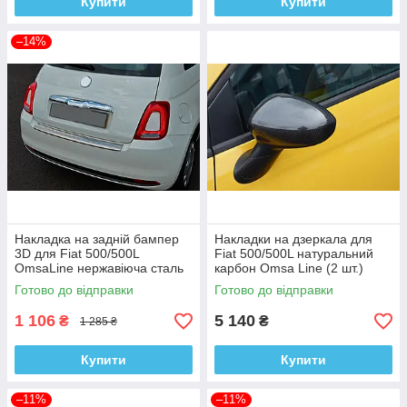
Купити
Купити
–14%
Накладка на задній бампер
Накладки на дзеркала для
3D для Fiat 500/500L
Fiat 500/500L натуральний
OmsaLine нержавіюча сталь
карбон Omsa Line (2 шт.)
Готово до відправки
Готово до відправки
1 106
5 140
₴
₴
1 285 ₴
Купити
Купити
–11%
–11%