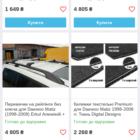
Designs
1 649
4 805
₴
₴
Купити
Купити
Перемички на рейлінги без
Килимки текстильні Premium
ключа для Daewoo Matiz
для Daewoo Matiz 1998-2008
(1998-2008) Erkul Алюміній +
гг. Ткань Digital Designs
пластик (2 шт)
Готово до відправки
Готово до відправки
4 805
2 268
₴
₴