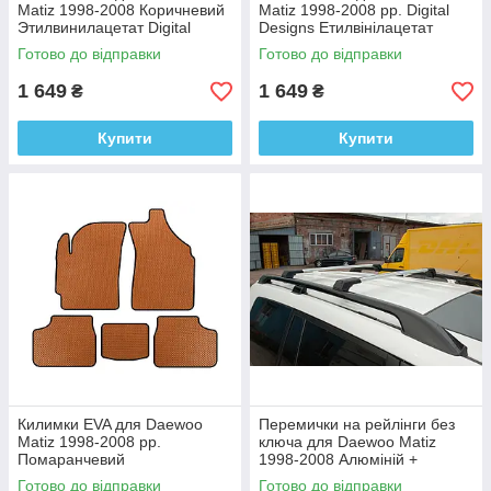
Matiz 1998-2008 Коричневий
Matiz 1998-2008 рр. Digital
Этилвинилацетат Digital
Designs Етилвінілацетат
Designs
Готово до відправки
Готово до відправки
1 649
1 649
₴
₴
Купити
Купити
Килимки EVA для Daewoo
Перемички на рейлінги без
Matiz 1998-2008 рр.
ключа для Daewoo Matiz
Помаранчевий
1998-2008 Алюміній +
Етилвінілацетат Digital
пластик (2 шт)
Готово до відправки
Готово до відправки