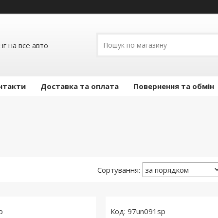
г на все авто
нтакти
Доставка та оплата
Повернення та обмін
p
97un091sp