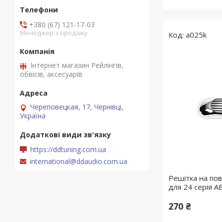
+380 (67) 121-17-03
Менеджер з продажу
a025k
Інтернет магазин Рейлінгів,
обвісів, аксесуарів
Череповецкая, 17, Чернівці,
Україна
https://ddtuning.com.ua
international@ddaudio.com.ua
Решітка на по
для 24 серія A
270 ₴