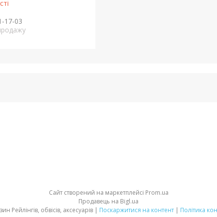
сті
1-17-03
продажу
Сайт створений на маркетплейсі
Prom.ua
Продавець на Bigl.ua
Інтернет магазин Рейлінгів, обвісів, аксесуарів |
Поскаржитися на контент
|
Політика ко