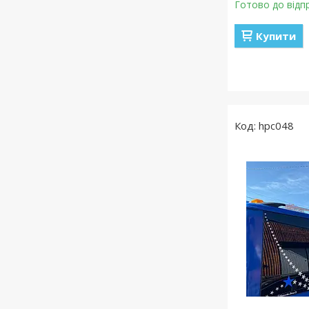
Готово до відп
Купити
hpc048