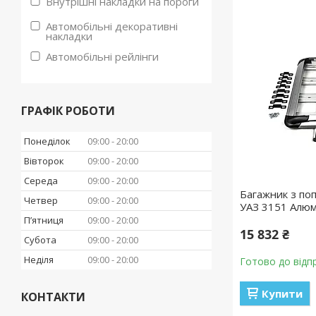
Внутрішні накладки на пороги
Автомобільні декоративні
накладки
Автомобільні рейлінги
ГРАФІК РОБОТИ
Понеділок
09:00
20:00
Вівторок
09:00
20:00
Середа
09:00
20:00
Багажник з поп
Четвер
09:00
20:00
УАЗ 3151 Алюмі
Пʼятниця
09:00
20:00
15 832 ₴
Субота
09:00
20:00
Неділя
09:00
20:00
Готово до відп
Купити
КОНТАКТИ