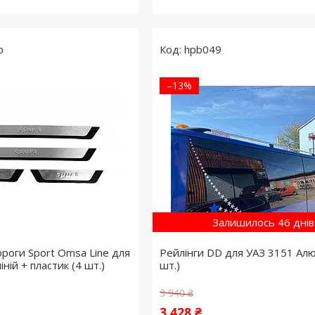
p
hpb049
–13%
Залишилось 46 днів
ороги Sport Omsa Line для
Рейлінги DD для УАЗ 3151 Алю
ній + пластик (4 шт.)
шт.)
3 940 ₴
3 428 ₴