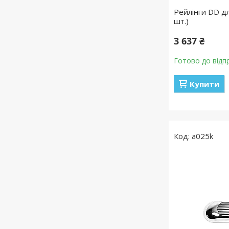
Рейлінги DD дл
шт.)
3 637 ₴
Готово до відп
Купити
a025k