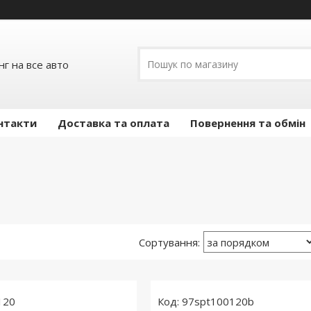
г на все авто
нтакти
Доставка та оплата
Повернення та обмін
120
97spt100120b