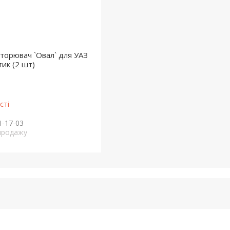
вторювач `Овал` для УАЗ
ик (2 шт)
сті
1-17-03
продажу