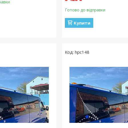
равки
Готово до відправки
Купити
hpc148