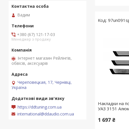
Вадим
97un091s
+380 (67) 121-17-03
Менеджер з продажу
Інтернет магазин Рейлінгів,
обвісів, аксесуарів
Череповецкая, 17, Чернівці,
Україна
Накладки на п
https://ddtuning.com.ua
УАЗ 3151 Алюмі
international@ddaudio.com.ua
1 697 ₴