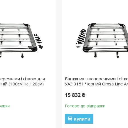
еречками і сіткою для
Багажник з поперечками і сітк
ній (100см на 120см)
УАЗ 3151 Чорний Omsa Line А
15 832 ₴
равки
Готово до відправки
Купити