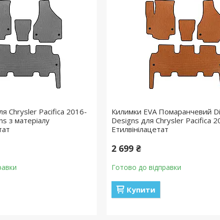
я Chrysler Pacifica 2016-
Килимки EVA Помаранчевий Dig
igns з матеріалу
Designs для Chrysler Pacifica 2
тат
Етилвінілацетат
2 699 ₴
равки
Готово до відправки
Купити