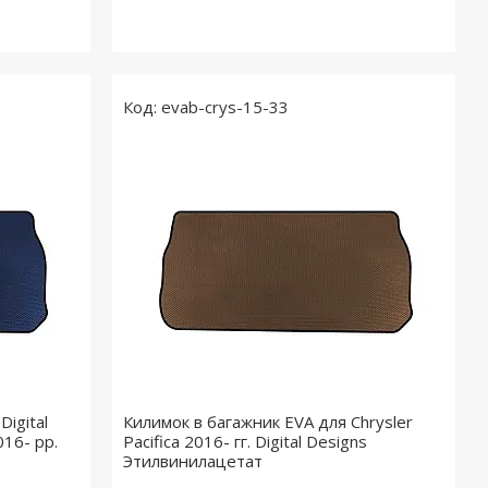
evab-crys-15-33
igital
Килимок в багажник EVA для Chrysler
016- рр.
Pacifica 2016- гг. Digital Designs
Этилвинилацетат