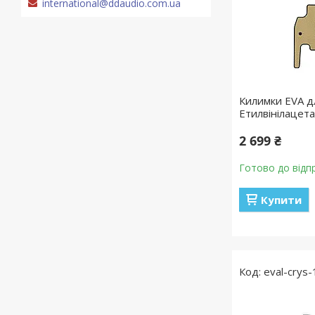
international@ddaudio.com.ua
Килимки EVA дл
Етилвінілацета
2 699 ₴
Готово до відп
Купити
eval-crys