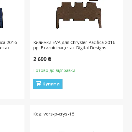
ica 2016-
Килимки EVA для Chrysler Pacifica 2016-
цетат
рр. Етилвінілацетат Digital Designs
2 699 ₴
Готово до відправки
Купити
vors-p-crys-15