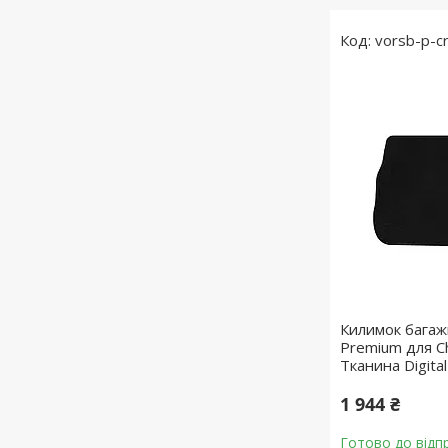
vorsb-p-c
Килимок багаж
Premium для Ch
Тканина Digita
1 944 ₴
Готово до відп