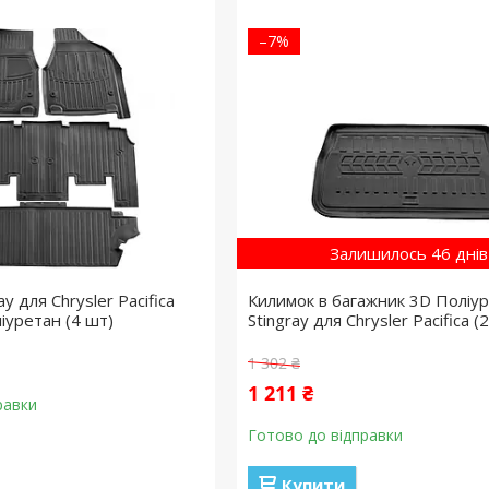
–7%
Залишилось 46 днів
y для Chrysler Pacifica
Килимок в багажник 3D Поліу
ліуретан (4 шт)
Stingray для Chrysler Pacifica (
1 302 ₴
1 211 ₴
равки
Готово до відправки
Купити