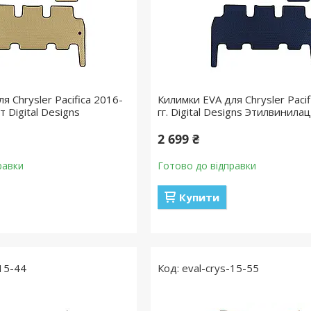
я Chrysler Pacifica 2016-
Килимки EVA для Chrysler Pacif
т Digital Designs
гг. Digital Designs Этилвинила
2 699 ₴
равки
Готово до відправки
Купити
-15-44
eval-crys-15-55