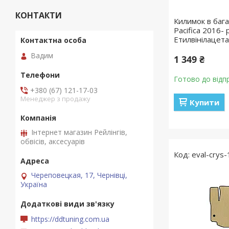
КОНТАКТИ
Килимок в бага
Pacifica 2016- 
Етилвінілацет
Вадим
1 349 ₴
Готово до відп
+380 (67) 121-17-03
Менеджер з продажу
Купити
Інтернет магазин Рейлінгів,
обвісів, аксесуарів
eval-crys
Череповецкая, 17, Чернівці,
Україна
https://ddtuning.com.ua