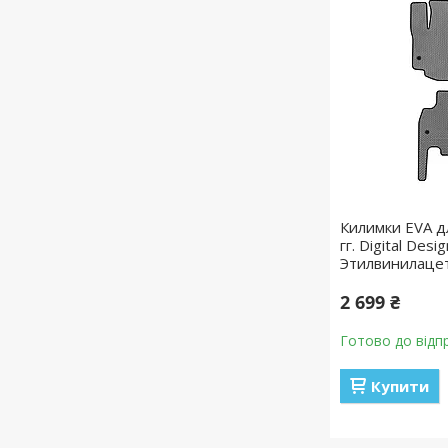
Килимки EVA дл
гг. Digital Des
Этилвинилаце
2 699 ₴
Готово до відп
Купити