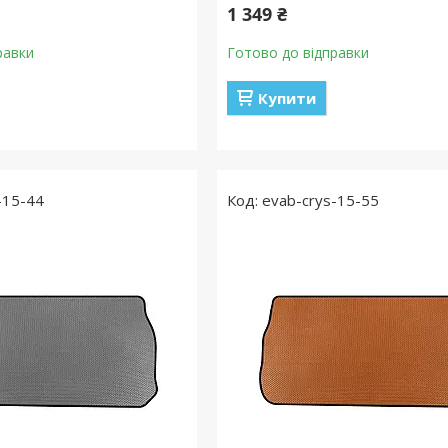
1 349 ₴
равки
Готово до відправки
Купити
-15-44
evab-crys-15-55