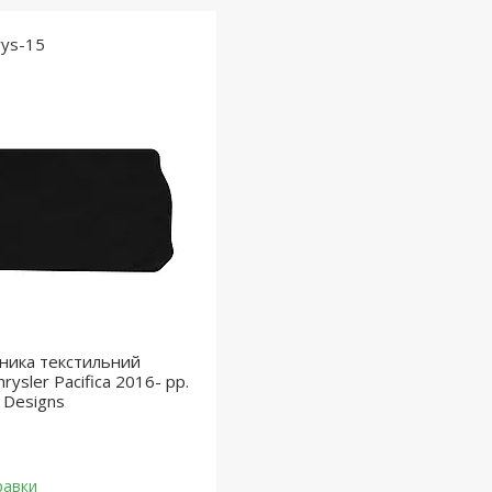
rys-15
ника текстильний
rysler Pacifica 2016- рр.
l Designs
равки