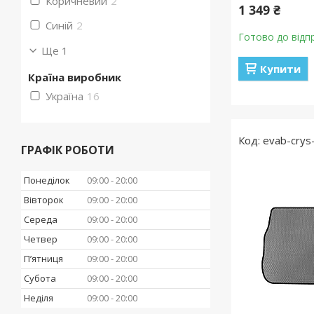
Коричневий
2
1 349 ₴
Синій
2
Готово до відп
Ще 1
Купити
Країна виробник
Україна
16
evab-crys
ГРАФІК РОБОТИ
Понеділок
09:00
20:00
Вівторок
09:00
20:00
Середа
09:00
20:00
Четвер
09:00
20:00
Пʼятниця
09:00
20:00
Субота
09:00
20:00
Неділя
09:00
20:00