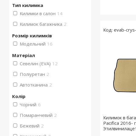
Тип килимка
Килимки в салон
14
Килимок багажника
2
evab-crys
Розмір килимків
Модельний
16
Матеріал
Севелин (EVA)
12
Поліуретан
2
Автотканина
2
Колір
Чорний
6
Помаранчевий
2
Килимок в бага
Pacifica 2016- г
Бежевий
2
Этилвинилаце