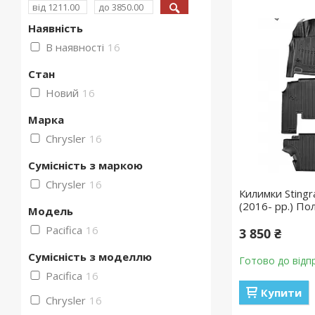
Наявність
В наявності
16
Стан
Новий
16
Марка
Chrysler
16
Сумісність з маркою
Chrysler
16
Килимки Stingra
(2016- рр.) По
Модель
Pacifica
16
3 850 ₴
Сумісність з моделлю
Готово до відп
Pacifica
16
Купити
Chrysler
16