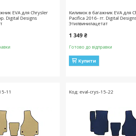
жник EVA для Chrysler
Килимок в багажник EVA для Ch
рр. Digital Designs
Pacifica 2016- гг. Digital Design
ат
Этилвинилацетат
1 349 ₴
равки
Готово до відправки
Купити
-15-11
eval-crys-15-22