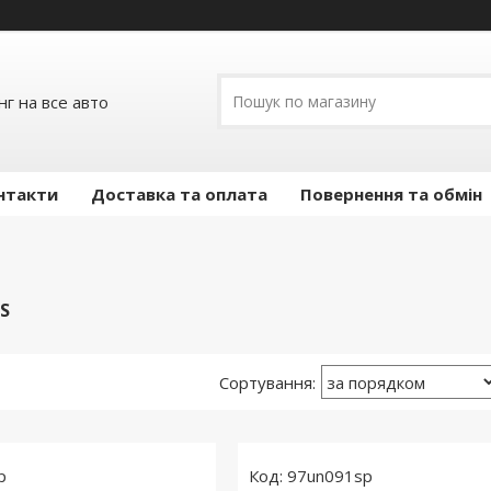
г на все авто
нтакти
Доставка та оплата
Повернення та обмін
S
p
97un091sp