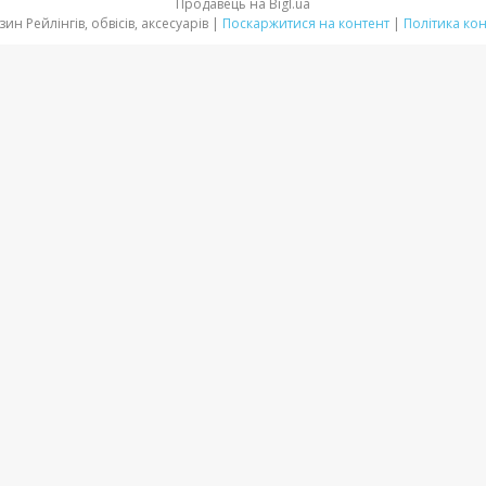
Продавець на Bigl.ua
Інтернет магазин Рейлінгів, обвісів, аксесуарів |
Поскаржитися на контент
|
Політика ко