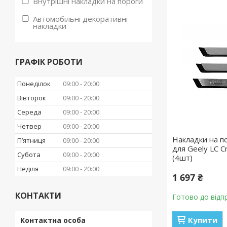
Внутрішні накладки на пороги
Автомобільні декоративні
накладки
ГРАФІК РОБОТИ
Понеділок
09:00
20:00
Вівторок
09:00
20:00
Середа
09:00
20:00
Четвер
09:00
20:00
Накладки на по
Пʼятниця
09:00
20:00
для Geely LC C
Субота
09:00
20:00
(4шт)
Неділя
09:00
20:00
1 697 ₴
КОНТАКТИ
Готово до відп
Купити