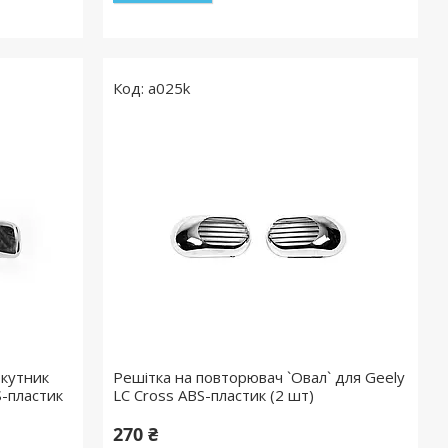
a025k
кутник
Решітка на повторювач `Овал` для Geely
S-пластик
LC Cross ABS-пластик (2 шт)
270 ₴