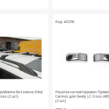
a025b
ейлінги без ключа Erkul
Решітка на повторювач Прямо
ross (2 шт)
Carmos для Geely LC Cross AB
(2 шт)