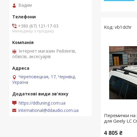
Вадим
+380 (67) 121-17-03
vb1dchr
Менеджер з продажу
Інтернет магазин Рейлінгів,
обвісів, аксесуарів
Череповецкая, 17, Чернівці,
Україна
https://ddtuning.com.ua
international@ddaudio.com.ua
Перемички на р
для Geely LC C
4 805 ₴