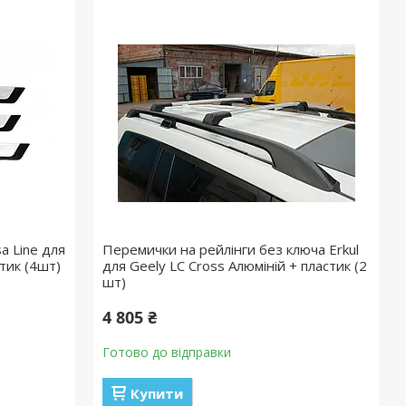
a Line для
Перемички на рейлінги без ключа Erkul
стик (4шт)
для Geely LC Cross Алюміній + пластик (2
шт)
4 805 ₴
Готово до відправки
Купити