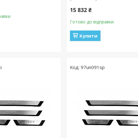
15 832 ₴
равки
Готово до відправки
Купити
p
97un091sp