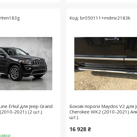
+lnm183g
br050111+mdmv2183k
Line Erkul для Jeep Grand
Бокові пороги Maydos V2 для 
(2010-2021) (2 шт.)
Cherokee WK2 (2010-2021) Алю
шт.)
16 928 ₴
равки