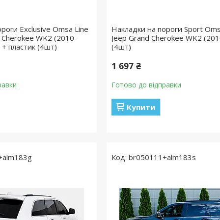
роги Exclusive Omsa Line
Накладки на пороги Sport Oms
d Cherokee WK2 (2010-
Jeep Grand Cherokee WK2 (201
 + пластик (4шт)
(4шт)
1 697 ₴
равки
Готово до відправки
Купити
+alm183g
br050111+alm183s