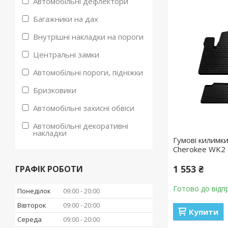
Автомобільні дефлектори
Багажники на дах
Внутрішні накладки на пороги
Центральні замки
Автомобільні пороги, підніжки
Бризковики
Автомобільні захисні обвіси
Автомобільні декоративні
накладки
Гумові килимки
Cherokee WK2 
1 553 ₴
ГРАФІК РОБОТИ
Готово до відп
Понеділок
09:00
20:00
Вівторок
09:00
20:00
Купити
Середа
09:00
20:00