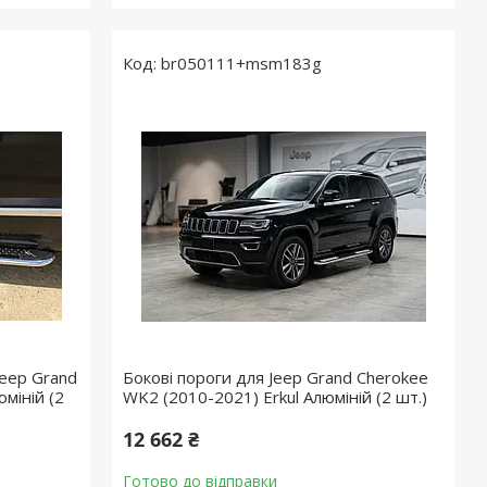
br050111+msm183g
Jeep Grand
Бокові пороги для Jeep Grand Cherokee
міній (2
WK2 (2010-2021) Erkul Алюміній (2 шт.)
12 662 ₴
Готово до відправки