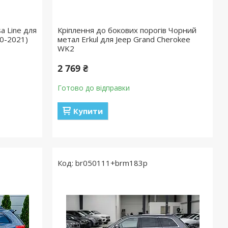
a Line для
Кріплення до бокових порогів Чорний
0-2021)
метал Erkul для Jeep Grand Cherokee
WK2
2 769 ₴
Готово до відправки
Купити
br050111+brm183p