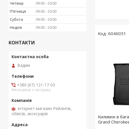
Четвер
09:00
20:00
Пʼятниця
09:00
20:00
Субота
09:00
20:00
Неділя
09:00
20:00
6046051
КОНТАКТИ
Вадим
+380 (67) 121-17-03
Менеджер з продажу
Інтернет магазин Рейлінгів,
обвісів, аксесуарів
Килимок в бага
Grand Cheroke