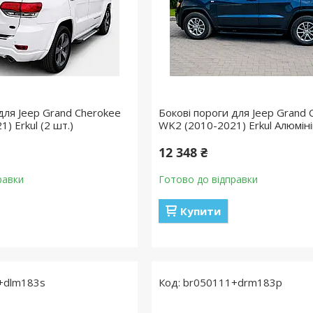
для Jeep Grand Cherokee
Бокові пороги для Jeep Grand 
) Erkul (2 шт.)
WK2 (2010-2021) Erkul Алюміній
12 348 ₴
равки
Готово до відправки
Купити
+dlm183s
br050111+drm183p