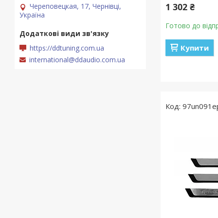
1 302 ₴
Череповецкая, 17, Чернівці,
Україна
Готово до відп
Купити
https://ddtuning.com.ua
international@ddaudio.com.ua
97un091e