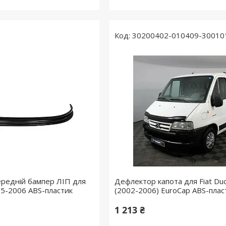
30200402-010409-30010
ередній бампер ЛІП для
Дефлектор капота для Fiat Du
95-2006 ABS-пластик
(2002-2006) EuroCap ABS-плас
1 213 ₴