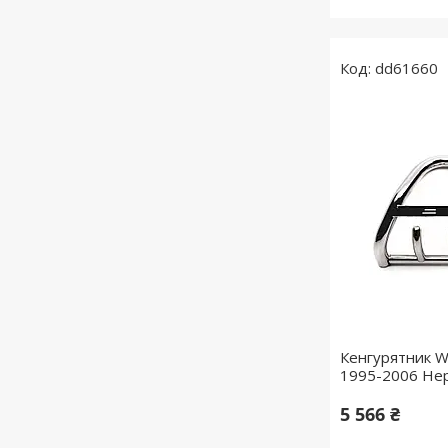
dd61660
Кенгурятник W
1995-2006 Нер
5 566 ₴