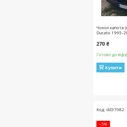
Чохол капота (
Ducato 1995-2
270 ₴
Готово до відп
Купити
dd37082
–5%