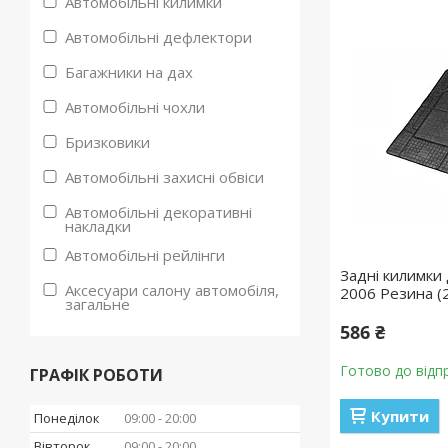
Автомобільні килимки
Автомобільні дефлектори
Багажники на дах
Автомобільні чохли
Бризковики
Автомобільні захисні обвіси
Автомобільні декоративні
накладки
Автомобільні рейлінги
Задні килимки 
Аксесуари салону автомобіля,
2006 Резина (
загальне
586 ₴
Готово до відп
ГРАФІК РОБОТИ
Купити
Понеділок
09:00
20:00
Вівторок
09:00
20:00