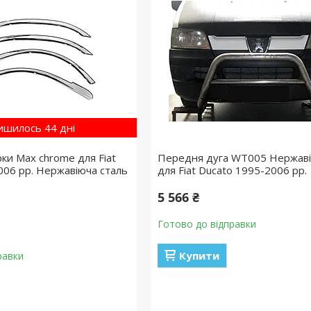
ишилось 44 дні
ки Max chrome для Fiat
Передня дуга WT005 Нержаві
006 рр. Нержавіюча сталь
для Fiat Ducato 1995-2006 рр.
5 566 ₴
Готово до відправки
Купити
равки