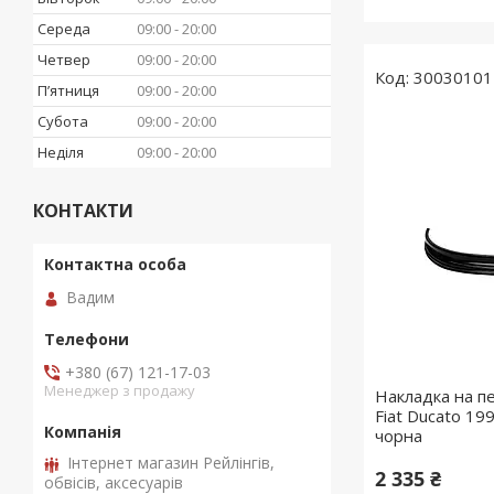
Середа
09:00
20:00
Четвер
09:00
20:00
30030101
Пʼятниця
09:00
20:00
Субота
09:00
20:00
Неділя
09:00
20:00
КОНТАКТИ
Вадим
+380 (67) 121-17-03
Менеджер з продажу
Накладка на п
Fiat Ducato 19
чорна
Інтернет магазин Рейлінгів,
2 335 ₴
обвісів, аксесуарів