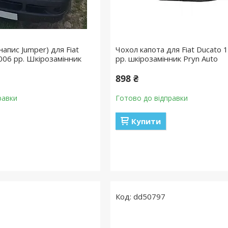
напис Jumper) для Fiat
Чохол капота для Fiat Ducato
006 рр. Шкірозамінник
рр. шкірозамінник Pryn Auto
898 ₴
равки
Готово до відправки
Купити
dd50797