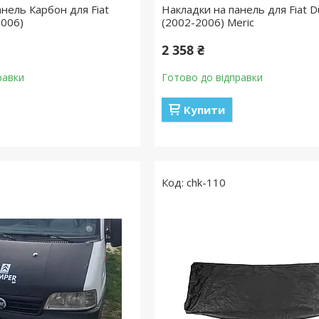
нель Карбон для Fiat
Накладки на панель для Fiat D
2006)
(2002-2006) Meric
2 358 ₴
равки
Готово до відправки
Купити
chk-110