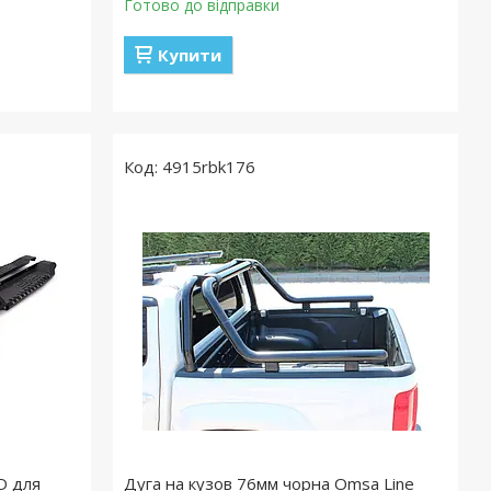
Готово до відправки
Купити
4915rbk176
D для
Дуга на кузов 76мм чорна Omsa Line