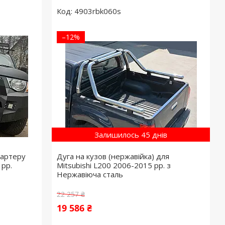
4903rbk060s
–12%
Залишилось 45 днів
картеру
Дуга на кузов (нержавійка) для
 рр.
Mitsubishi L200 2006-2015 рр. з
Нержавіюча сталь
22 257 ₴
19 586 ₴