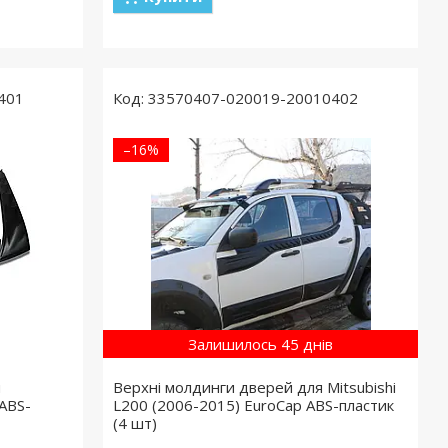
401
33570407-020019-20010402
–16%
Залишилось 45 днів
я
Верхні молдинги дверей для Mitsubishi
 ABS-
L200 (2006-2015) EuroCap ABS-пластик
(4 шт)