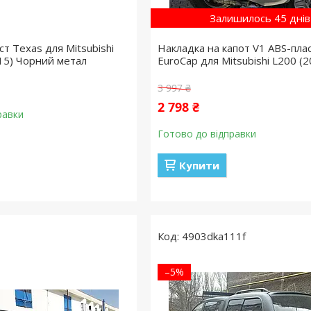
Залишилось 45 днів
т Texas для Mitsubishi
Накладка на капот V1 ABS-пла
15) Чорний метал
EuroCap для Mitsubishi L200 (
3 997 ₴
2 798 ₴
равки
Готово до відправки
Купити
4903dka111f
–5%