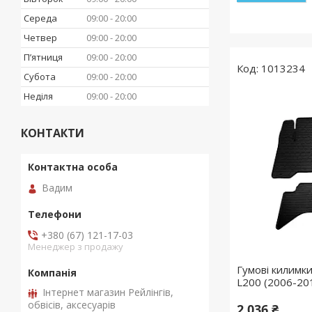
Середа
09:00
20:00
Четвер
09:00
20:00
Пʼятниця
09:00
20:00
1013234
Субота
09:00
20:00
Неділя
09:00
20:00
КОНТАКТИ
Вадим
+380 (67) 121-17-03
Менеджер з продажу
Гумові килимки
L200 (2006-20
Інтернет магазин Рейлінгів,
обвісів, аксесуарів
2 036 ₴