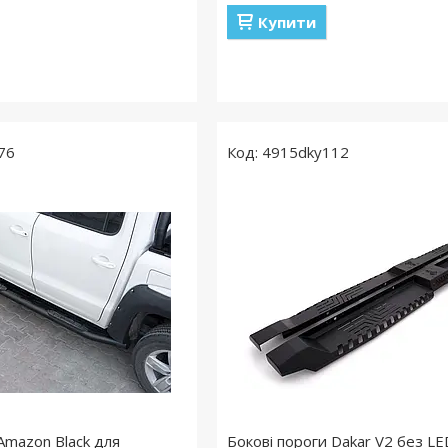
Купити
76
4915dky112
Amazon Black для
Бокові пороги Dakar V2 без LE