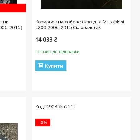
стик
Козирьок на лобове скло для Mitsubishi
2006-2015)
L200 2006-2015 Склопластик
14 033 ₴
Готово до відправки
Купити
4903dka211f
–8%