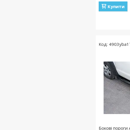
Купити
4903yba1
Бокові пороги 