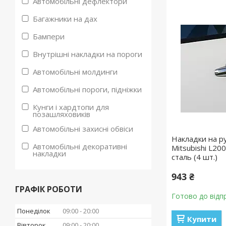
Автомобільні дефлектори
Багажники на дах
Бампери
Внутрішні накладки на пороги
Автомобільні молдинги
Автомобільні пороги, підніжки
Кунги і хардтопи для
позашляховиків
Автомобільні захисні обвіси
Накладки на р
Автомобільні декоративні
Mitsubishi L20
накладки
сталь (4 шт.)
943 ₴
ГРАФІК РОБОТИ
Готово до відп
Понеділок
09:00
20:00
Купити
Вівторок
09:00
20:00