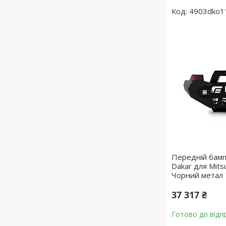
4903dko1
Передній бамп
Dakar для Mits
Чорний метал
37 317 ₴
Готово до відп