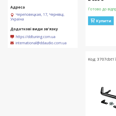
Готово до відп
Череповецкая, 17, Чернівці,
Україна
Купити
https://ddtuning.com.ua
international@ddaudio.com.ua
3707cbt1