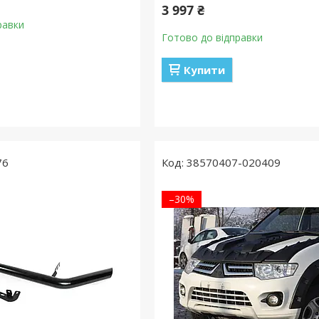
3 997 ₴
равки
Готово до відправки
Купити
76
38570407-020409
–30%