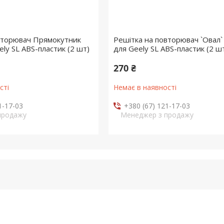
вторювач Прямокутник
Решітка на повторювач `Овал`
ly SL ABS-пластик (2 шт)
для Geely SL ABS-пластик (2 ш
270 ₴
сті
Немає в наявності
1-17-03
+380 (67) 121-17-03
продажу
Менеджер з продажу