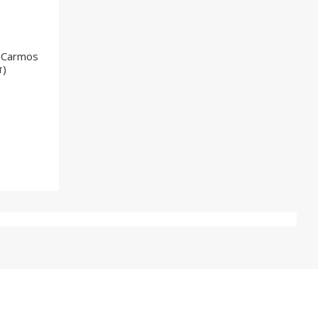
 Carmos
т)