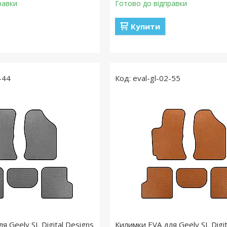
равки
Готово до відправки
Купити
-44
eval-gl-02-55
я Geely SL Digital Designs
Килимки EVA для Geely SL Digit