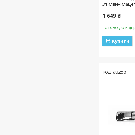
Этилвинилаце
1 649 ₴
Готово до відп
Купити
a025b