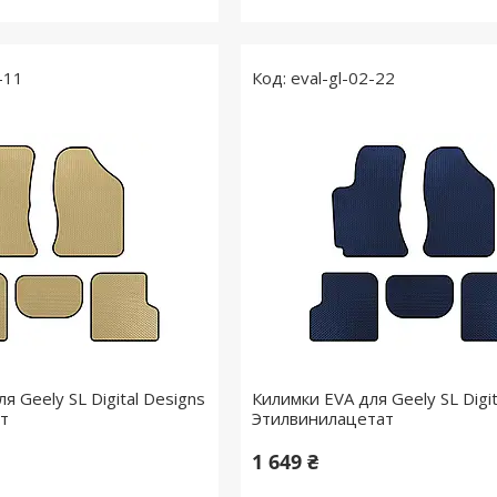
-11
eval-gl-02-22
я Geely SL Digital Designs
Килимки EVA для Geely SL Digit
ат
Этилвинилацетат
1 649 ₴