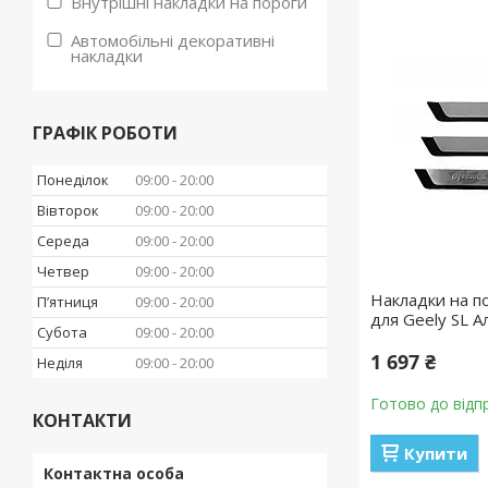
Внутрішні накладки на пороги
Автомобільні декоративні
накладки
ГРАФІК РОБОТИ
Понеділок
09:00
20:00
Вівторок
09:00
20:00
Середа
09:00
20:00
Четвер
09:00
20:00
Накладки на по
Пʼятниця
09:00
20:00
для Geely SL А
Субота
09:00
20:00
1 697 ₴
Неділя
09:00
20:00
Готово до відп
КОНТАКТИ
Купити