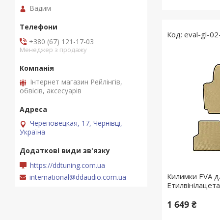
Вадим
eval-gl-02
+380 (67) 121-17-03
Менеджер з продажу
Інтернет магазин Рейлінгів,
обвісів, аксесуарів
Череповецкая, 17, Чернівці,
Україна
https://ddtuning.com.ua
Килимки EVA дл
international@ddaudio.com.ua
Етилвінілацет
1 649 ₴