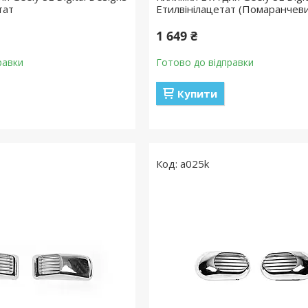
тат
Етилвінілацетат (Помаранчев
1 649 ₴
равки
Готово до відправки
Купити
a025k