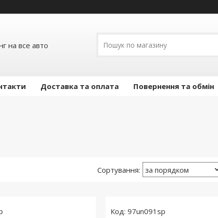
г на все авто
нтакти
Доставка та оплата
Повернення та обмін
p
97un091sp