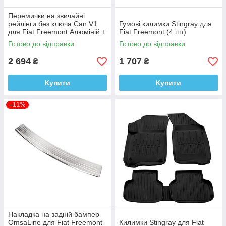
Перемички на звичайні
рейлінги без ключа Can V1
Гумові килимки Stingray для
для Fiat Freemont Алюміній +
Fiat Freemont (4 шт)
пластик (2 шт)
Готово до відправки
Готово до відправки
2 694
1 707
₴
₴
Купити
Купити
–11%
Накладка на задній бампер
OmsaLine для Fiat Freemont
Килимки Stingray для Fiat