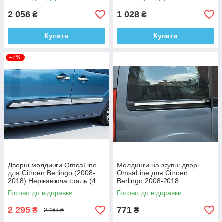
2 056
1 028
₴
₴
Купити
Купити
–7%
Дверні молдинги OmsaLine
Молдинги на зсувні двері
для Citroen Berlingo (2008-
OmsaLine для Citroen
2018) Нержавіюча сталь (4
Berlingo 2008-2018
шт.)
нержавіюча сталь (2 шт.)
Готово до відправки
Готово до відправки
2 295
771
₴
₴
2 468 ₴