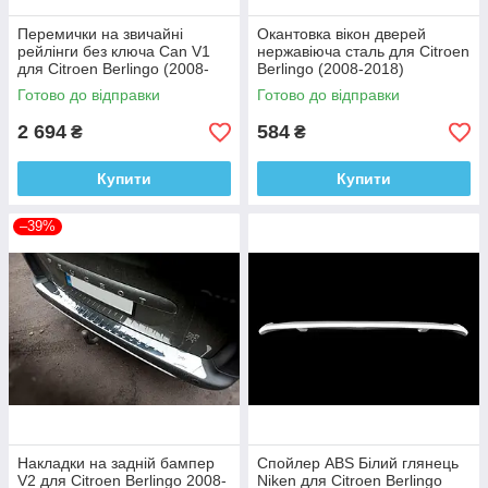
Перемички на звичайні
Окантовка вікон дверей
рейлінги без ключа Can V1
нержавіюча сталь для Citroen
для Citroen Berlingo (2008-
Berlingo (2008-2018)
2018) Сірі Алюміній + пластик
Готово до відправки
Готово до відправки
(2 шт)
2 694
584
₴
₴
Купити
Купити
–39%
Накладки на задній бампер
Спойлер ABS Білий глянець
V2 для Citroen Berlingo 2008-
Niken для Citroen Berlingo