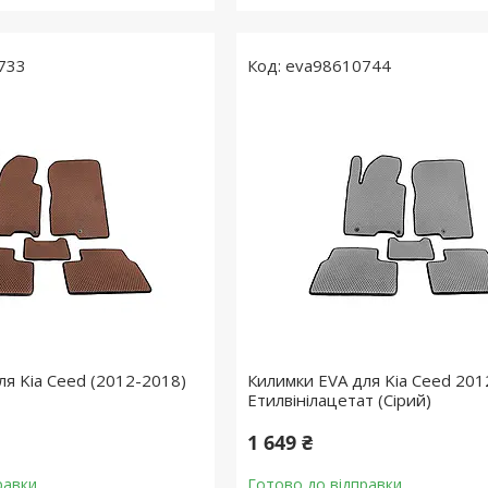
733
eva98610744
ля Kia Ceed (2012-2018)
Килимки EVA для Kia Ceed 20
Етилвінілацетат (Сірий)
1 649 ₴
равки
Готово до відправки