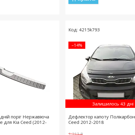
4215k793
–14%
Залишилось 43 дні
адній поріг Нержавіюча
Дефлектор капоту Полікарбона
e для Kia Ceed (2012-
Ceed 2012-2018
1 213 ₴