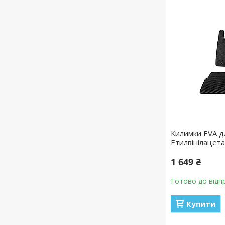
Килимки EVA д
Етилвінілацета
1 649 ₴
Готово до відп
Купити