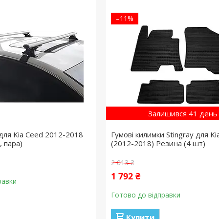
–11%
Залишився 41 день
для Kia Ceed 2012-2018
Гумові килимки Stingray для Ki
, пара)
(2012-2018) Резина (4 шт)
2 013 ₴
1 792 ₴
равки
Готово до відправки
Купити