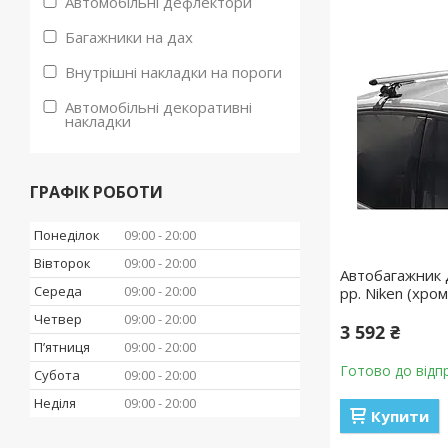
Автомобільні дефлектори
Багажники на дах
Внутрішні накладки на пороги
Автомобільні декоративні
накладки
ГРАФІК РОБОТИ
Понеділок
09:00
20:00
Вівторок
09:00
20:00
Автобагажник 
Середа
09:00
20:00
рр. Niken (хром
Четвер
09:00
20:00
3 592 ₴
Пʼятниця
09:00
20:00
Готово до відп
Субота
09:00
20:00
Неділя
09:00
20:00
Купити