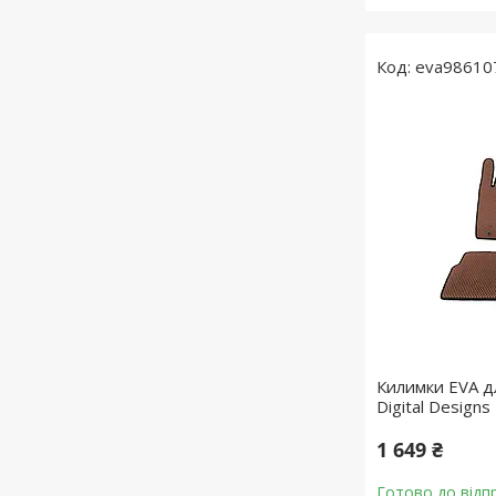
eva98610
Килимки EVA д
Digital Designs
1 649 ₴
Готово до відп