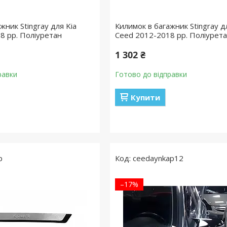
жник Stingray для Kia
Килимок в багажник Stingray д
8 рр. Поліуретан
Ceed 2012-2018 рр. Поліурет
1 302 ₴
равки
Готово до відправки
Купити
p
ceedaynkap12
–17%