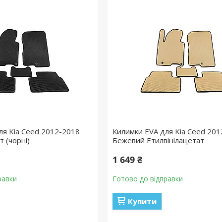
ля Kia Ceed 2012-2018
Килимки EVA для Kia Ceed 20
т (чорні)
Бежевий Етилвінілацетат
1 649 ₴
равки
Готово до відправки
Купити