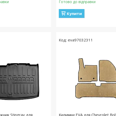
равки
Готово до відправки
Купити
eva97032311
жник Stingray для
Килимки EVA для Chevrolet Bolt