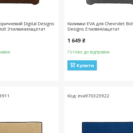
ричневий Digital Designs
Килимки EVA для Chevrolet Bolt
Bolt Этилвинилацетат
Designs Етилвінілацетат
1 649 ₴
равки
Готово до відправки
Купити
3911
eva970323922