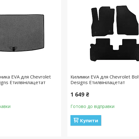
ника EVA для Chevrolet
Килимки EVA для Chevrolet Bolt
signs Етилвінілацетат
Designs Етилвінілацетат
1 649 ₴
равки
Готово до відправки
Купити