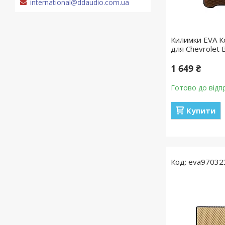
international@ddaudio.com.ua
Килимки EVA Ко
для Chevrolet 
1 649 ₴
Готово до відп
Купити
eva97032