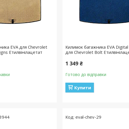
ника EVA для Chevrolet
Килимок багажника EVA Digital
signs Етилвінілацетат
для Chevrolet Bolt Етилвінілац
1 349 ₴
равки
Готово до відправки
Купити
3944
eval-chev-29