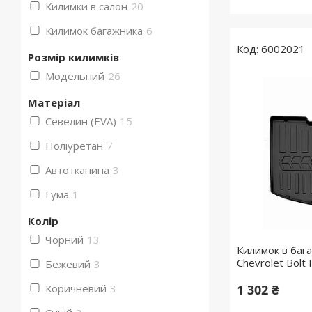
Килимки в салон
20
Килимок багажника
6
6002021
Розмір килимків
Модельний
26
Матеріал
Севелин (EVA)
15
Поліуретан
7
Автотканина
3
Гума
1
Колір
Чорний
13
Килимок в бага
Chevrolet Bolt
Бежевий
3
Коричневий
3
1 302 ₴