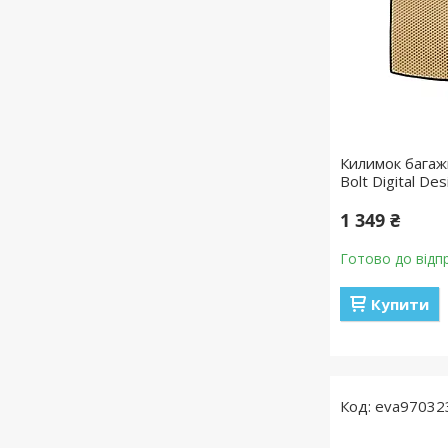
Килимок багаж
Bolt Digital De
1 349 ₴
Готово до відп
Купити
eva97032