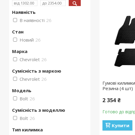
Наявність
В наявності
26
Стан
Новий
26
Марка
Chevrolet
26
Сумісність з маркою
Chevrolet
26
Гумові килимки
Резина (4 шт)
Модель
Bolt
26
2 354 ₴
Сумісність з моделлю
Готово до відп
Bolt
26
Купити
Тип килимка