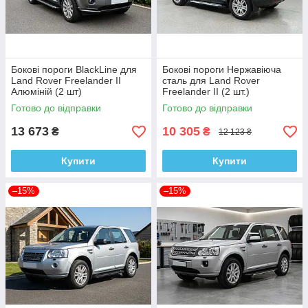
Бокові пороги BlackLine для
Бокові пороги Нержавіюча
Land Rover Freelander II
сталь для Land Rover
Алюміній (2 шт)
Freelander II (2 шт.)
Готово до відправки
Готово до відправки
13 673
10 305
₴
₴
12 123 ₴
Купити
Купити
–15%
–15%