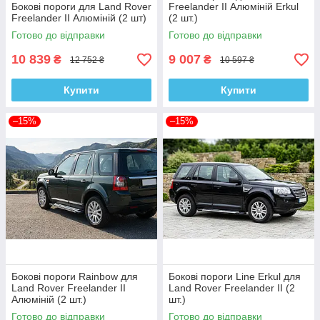
Бокові пороги для Land Rover
Freelander II Алюміній Erkul
Freelander II Алюміній (2 шт)
(2 шт.)
Готово до відправки
Готово до відправки
10 839
9 007
₴
₴
12 752 ₴
10 597 ₴
Купити
Купити
–15%
–15%
Бокові пороги Rainbow для
Бокові пороги Line Erkul для
Land Rover Freelander II
Land Rover Freelander II (2
Алюміній (2 шт.)
шт.)
Готово до відправки
Готово до відправки