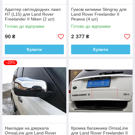
Адаптер світлодіодних ламп
Гумові килимки Stingray для
H7 (L15) для Land Rover
Land Rover Freelander II
Freelander II Niken (2 шт)
Резина (4 шт)
Готово до відправки
Готово до відправки
90
2 377
₴
₴
Купити
Купити
–20%
Накладки на дзеркала
Кромка багажника OmsaLine
OmsaLine для Land Rover
для Land Rover Freelander II