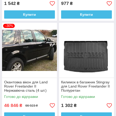
1 542
977
₴
₴
Купити
Купити
–30%
Окантовка вікон для Land
Килимок в багажник Stingray
Rover Freelander II
для Land Rover Freelander II
Нержавіюча сталь (4 шт.)
Поліуретан
Готово до відправки
Готово до відправки
46 846
1 302
₴
₴
66 923 ₴