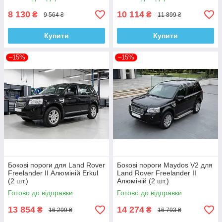
8 130
10 114
₴
₴
9 564 ₴
11 899 ₴
Купити
Купити
–15%
–15%
Бокові пороги для Land Rover
Бокові пороги Maydos V2 для
Freelander II Алюміній Erkul
Land Rover Freelander II
(2 шт.)
Алюміній (2 шт.)
Готово до відправки
Готово до відправки
13 854
14 274
₴
₴
16 299 ₴
16 793 ₴