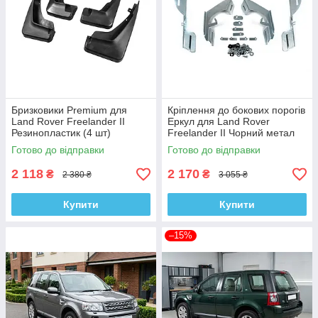
Бризковики Premium для
Кріплення до бокових порогів
Land Rover Freelander II
Еркул для Land Rover
Резинопластик (4 шт)
Freelander II Чорний метал
Готово до відправки
Готово до відправки
2 118
2 170
₴
₴
2 380 ₴
3 055 ₴
Купити
Купити
–15%