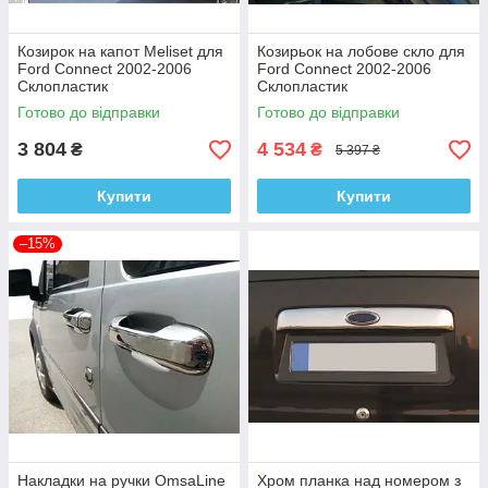
Козирок на капот Meliset для
Козирьок на лобове скло для
Ford Connect 2002-2006
Ford Connect 2002-2006
Склопластик
Склопластик
Готово до відправки
Готово до відправки
3 804
4 534
₴
₴
5 397 ₴
Купити
Купити
–15%
Накладки на ручки OmsaLine
Хром планка над номером з