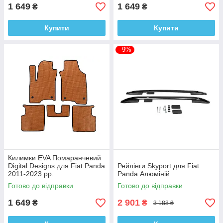
1 649
1 649
₴
₴
Купити
Купити
–9%
Килимки EVA Помаранчевий
Digital Designs для Fiat Panda
Рейлінги Skyport для Fiat
2011-2023 рр.
Panda Алюміній
Етилвінілацетат
Готово до відправки
Готово до відправки
1 649
2 901
₴
₴
3 188 ₴