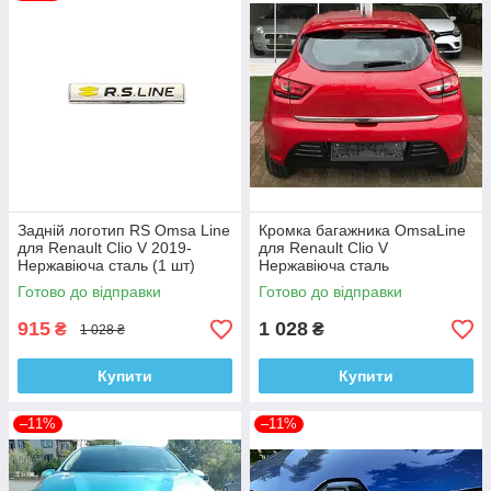
Задній логотип RS Omsa Line
Кромка багажника OmsaLine
для Renault Clio V 2019-
для Renault Clio V
Нержавіюча сталь (1 шт)
Нержавіюча сталь
Готово до відправки
Готово до відправки
915
1 028
₴
₴
1 028 ₴
Купити
Купити
–11%
–11%