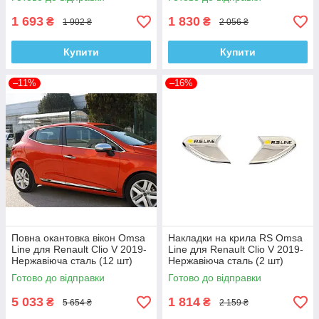
1 693
1 830
₴
₴
1 902 ₴
2 056 ₴
Купити
Купити
–11%
–16%
Повна окантовка вікон Omsa
Накладки на крила RS Omsa
Line для Renault Clio V 2019-
Line для Renault Clio V 2019-
Нержавіюча сталь (12 шт)
Нержавіюча сталь (2 шт)
Готово до відправки
Готово до відправки
5 033
1 814
₴
₴
5 654 ₴
2 159 ₴