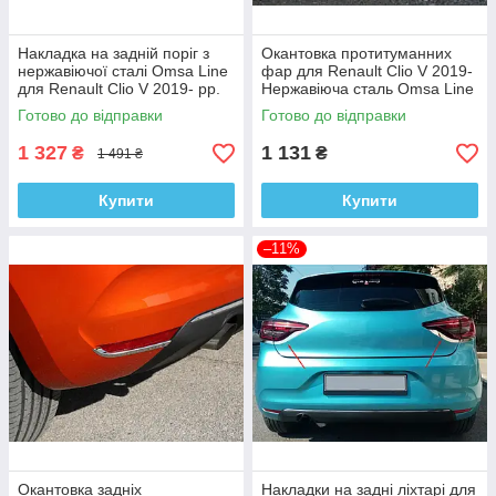
Накладка на задній поріг з
Окантовка протитуманних
нержавіючої сталі Omsa Line
фар для Renault Clio V 2019-
для Renault Clio V 2019- рр.
Нержавіюча сталь Omsa Line
(4 шт)
Готово до відправки
Готово до відправки
1 327
1 131
₴
₴
1 491 ₴
Купити
Купити
–11%
Окантовка задніх
Накладки на задні ліхтарі для