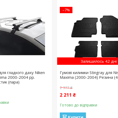
–7%
Залишилось 42 дні
для гладкого даху Niken
Гумові килимки Stingray для Ni
xima 2000-2004 рр.
Maxima (2000-2004) Резина (4
стик (пара)
2 377 ₴
2 211 ₴
равки
Готово до відправки
Купити