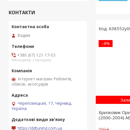
КОНТАКТИ
638552y0
Вадим
–8%
+380 (67) 121-17-03
Менеджер з продажу
Інтернет магазин Рейлінгів,
обвісів, аксесуарів
Зали
Череповецкая, 17, Чернівці,
Україна
Бризковик Ори
(2000-2004) A
https://ddtuning.com.ua
180 ₴