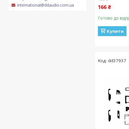
international@ddaudio.com.ua
166 ₴
Готово до відп
Купити
dd37937