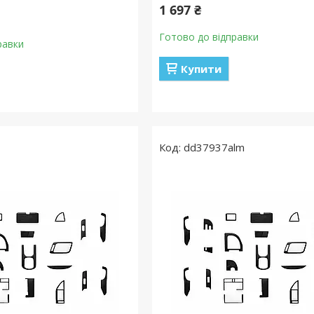
1 697 ₴
Готово до відправки
равки
Купити
dd37937alm