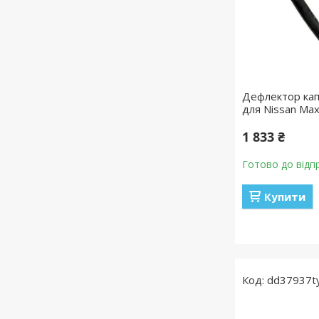
Дефлектор кап
для Nissan Ma
1 833 ₴
Готово до відп
Купити
dd37937t