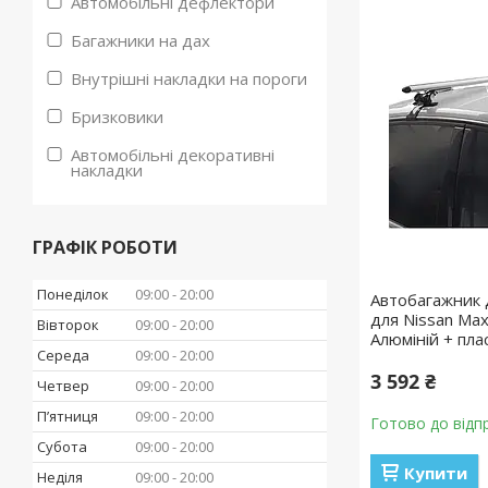
Автомобільні дефлектори
Багажники на дах
Внутрішні накладки на пороги
Бризковики
Автомобільні декоративні
накладки
ГРАФІК РОБОТИ
Понеділок
09:00
20:00
Автобагажник 
для Nissan Ma
Вівторок
09:00
20:00
Алюміній + пла
Середа
09:00
20:00
3 592 ₴
Четвер
09:00
20:00
Пʼятниця
09:00
20:00
Готово до відп
Субота
09:00
20:00
Купити
Неділя
09:00
20:00