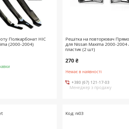
оту Полікарбонат HIC
Решітка на повторювач Прямо
xima (2000-2004)
для Nissan Maxima 2000-2004 
пластик (2 шт)
270 ₴
равки
Немає в наявності
+380 (67) 121-17-03
Менеджер з продажу
yt
ni03