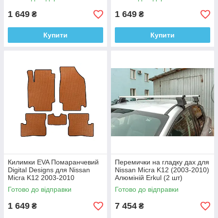
1 649
1 649
₴
₴
Купити
Купити
Килимки EVA Помаранчевий
Перемички на гладку дах для
Digital Designs для Nissan
Nissan Micra K12 (2003-2010)
Micra K12 2003-2010
Алюміній Erkul (2 шт)
Этилвинилацетат
Готово до відправки
Готово до відправки
1 649
7 454
₴
₴