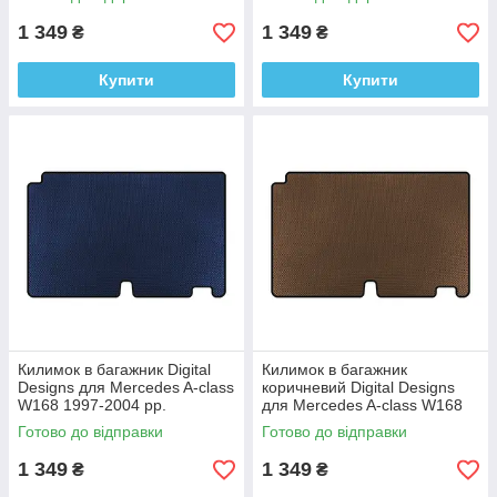
1 349
1 349
₴
₴
Купити
Купити
Килимок в багажник Digital
Килимок в багажник
Designs для Mercedes A-сlass
коричневий Digital Designs
W168 1997-2004 рр.
для Mercedes A-сlass W168
Етилвінілацетат
1997-2004 гг.
Готово до відправки
Готово до відправки
Этилвинилацетат
1 349
1 349
₴
₴