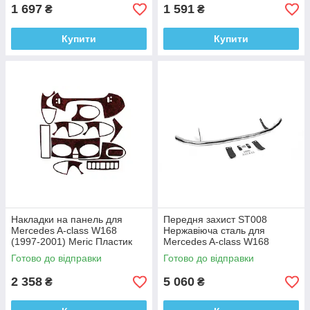
1 697
1 591
₴
₴
Купити
Купити
Накладки на панель для
Передня захист ST008
Mercedes A-сlass W168
Нержавіюча сталь для
(1997-2001) Meric Пластик
Mercedes A-сlass W168
(1997-2004)
Готово до відправки
Готово до відправки
2 358
5 060
₴
₴