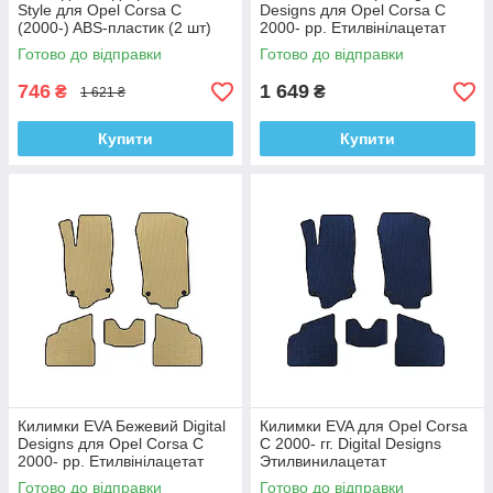
Style для Opel Corsa C
Designs для Opel Corsa C
(2000-) ABS-пластик (2 шт)
2000- рр. Етилвінілацетат
Готово до відправки
Готово до відправки
746
1 649
₴
₴
1 621 ₴
Купити
Купити
Килимки EVA Бежевий Digital
Килимки EVA для Opel Corsa
Designs для Opel Corsa C
C 2000- гг. Digital Designs
2000- рр. Етилвінілацетат
Этилвинилацетат
Готово до відправки
Готово до відправки