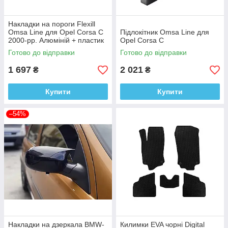
Накладки на пороги Flexill
Omsa Line для Opel Corsa C
Підлокітник Omsa Line для
2000-рр. Алюміній + пластик
Opel Corsa C
(4шт)
Готово до відправки
Готово до відправки
1 697
2 021
₴
₴
Купити
Купити
–54%
Накладки на дзеркала BMW-
Килимки EVA чорні Digital