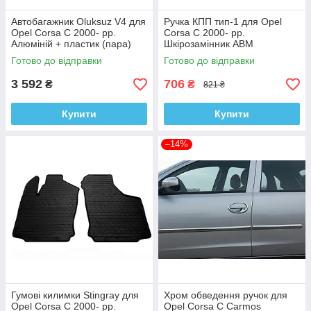
Автобагажник Oluksuz V4 для
Ручка КПП тип-1 для Opel
Opel Corsa C 2000- рр.
Corsa C 2000- рр.
Алюміній + пластик (пара)
Шкірозамінник ABM
Готово до відправки
Готово до відправки
3 592
706
₴
₴
821 ₴
Купити
Купити
–14%
Гумові килимки Stingray для
Хром обведення ручок для
Opel Corsa C 2000- рр.
Opel Corsa C Carmos