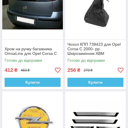
Чохол КПП 738423 для Opel
Хром на ручку багажника
Corsa C 2000- рр.
OmsaLine для Opel Corsa C
Шкірозамінник ABM
Готово до відправки
Готово до відправки
412
256
₴
₴
463 ₴
270 ₴
Купити
Купити