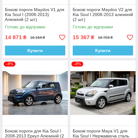
Бокові пороги Maydos V1 для
Бокові пороги Maydos V2 для
Kia Soul I (2008-2013)
Kia Soul I 2008-2013 алюміній
Алюміній (2 шт.)
(2 шт.)
Готово до відправки
Готово до відправки
14 871
15 367
₴
₴
16 164 ₴
16 703 ₴
Купити
Купити
–8%
–8%
Бокові пороги для Kia Soul I
Бокові пороги Maya V1 для
2008-2013 Еркул Алюміній (2
Kia Soul I Нержавіюча сталь