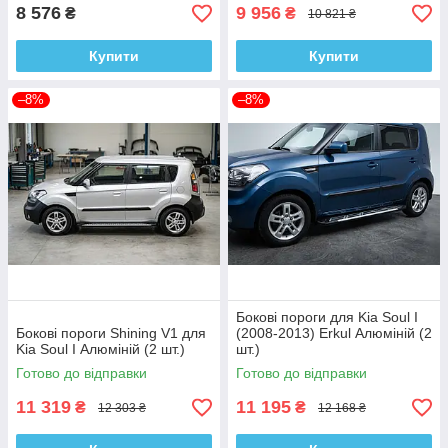
8 576
9 956
₴
₴
10 821 ₴
Купити
Купити
–8%
–8%
Бокові пороги для Kia Soul I
Бокові пороги Shining V1 для
(2008-2013) Erkul Алюміній (2
Kia Soul I Алюміній (2 шт.)
шт.)
Готово до відправки
Готово до відправки
11 319
11 195
₴
₴
12 303 ₴
12 168 ₴