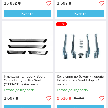
15 832
1 697
₴
₴
Купити
Купити
–15%
Накладки на пороги Sport
Кріплення до бокових порогів
Omsa Line для Kia Soul I
Erkul для Kia Soul I Чорний
(2008-2013) Алюміній +
метал
пластик (4шт)
Готово до відправки
Готово до відправки
1 697
2 516
₴
₴
2 960 ₴