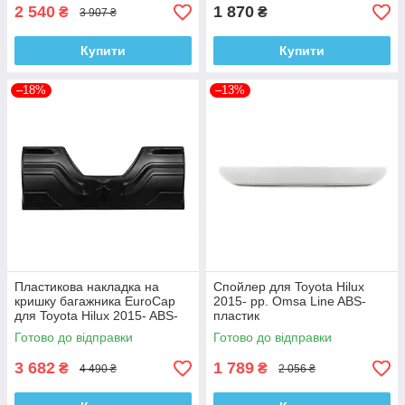
2 540
1 870
₴
₴
3 907 ₴
Купити
Купити
–18%
–13%
Пластикова накладка на
Спойлер для Toyota Hilux
кришку багажника EuroCap
2015- рр. Omsa Line ABS-
для Toyota Hilux 2015- ABS-
пластик
пластик
Готово до відправки
Готово до відправки
3 682
1 789
₴
₴
4 490 ₴
2 056 ₴