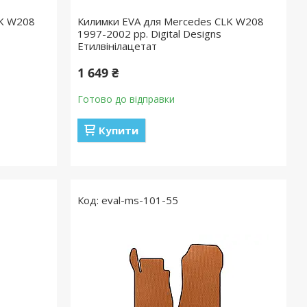
LK W208
Килимки EVA для Mercedes CLK W208
1997-2002 рр. Digital Designs
Етилвінілацетат
1 649 ₴
Готово до відправки
Купити
eval-ms-101-55