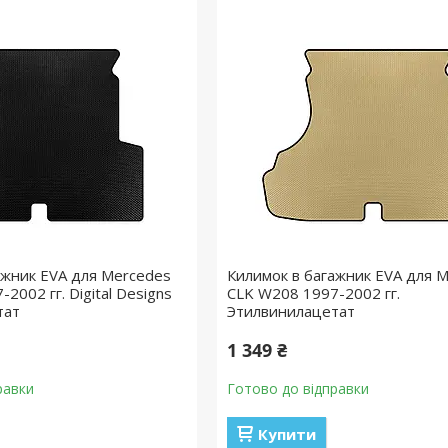
ажник EVA для Mercedes
Килимок в багажник EVA для 
2002 гг. Digital Designs
CLK W208 1997-2002 гг.
тат
Этилвинилацетат
1 349 ₴
равки
Готово до відправки
Купити