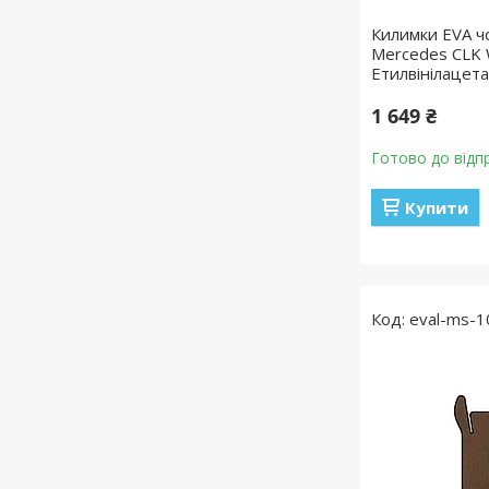
Килимки EVA чо
Mercedes CLK 
Етилвінілацет
1 649 ₴
Готово до відп
Купити
eval-ms-1