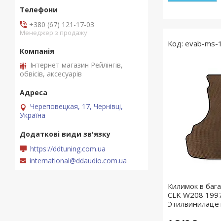
+380 (67) 121-17-03
Менеджер з продажу
evab-ms-
Інтернет магазин Рейлінгів,
обвісів, аксесуарів
Череповецкая, 17, Чернівці,
Україна
https://ddtuning.com.ua
international@ddaudio.com.ua
Килимок в баг
CLK W208 1997
Этилвинилаце