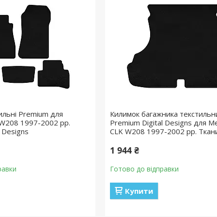
ильні Premium для
Килимок багажника текстильн
W208 1997-2002 рр.
Premium Digital Designs для M
l Designs
CLK W208 1997-2002 рр. Ткан
1 944 ₴
равки
Готово до відправки
Купити