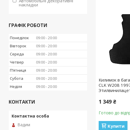
Автомобільні декоративні
накладки
ГРАФІК РОБОТИ
Понеділок
09:00
20:00
Вівторок
09:00
20:00
Середа
09:00
20:00
Четвер
09:00
20:00
Пʼятниця
09:00
20:00
Субота
09:00
20:00
Килимок в баг
CLK W208 1997-
Неділя
09:00
20:00
Этилвинилаце
1 349 ₴
КОНТАКТИ
Готово до відп
Вадим
Купити