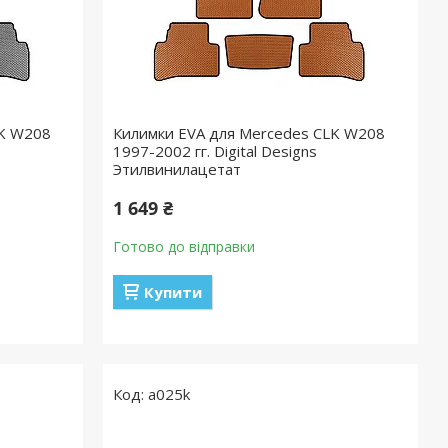
LK W208
Килимки EVA для Mercedes CLK W208
1997-2002 гг. Digital Designs
Этилвинилацетат
1 649 ₴
Готово до відправки
Купити
a025k