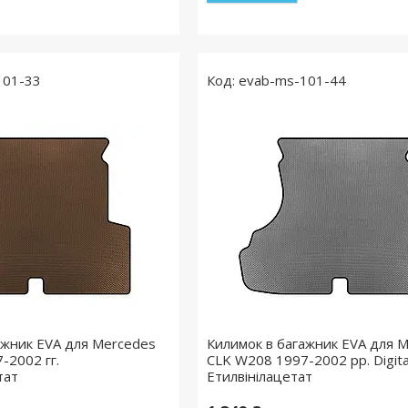
101-33
evab-ms-101-44
ажник EVA для Mercedes
Килимок в багажник EVA для 
-2002 гг.
CLK W208 1997-2002 рр. Digita
тат
Етилвінілацетат