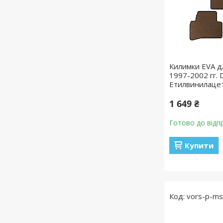
Килимки EVA д
1997-2002 гг. D
Етилвинилаце
1 649 ₴
Готово до відп
Купити
vors-p-m