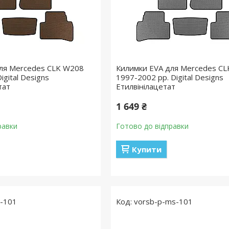
ля Mercedes CLK W208
Килимки EVA для Mercedes C
igital Designs
1997-2002 рр. Digital Designs
тат
Етилвінілацетат
1 649 ₴
равки
Готово до відправки
Купити
s-101
vorsb-p-ms-101