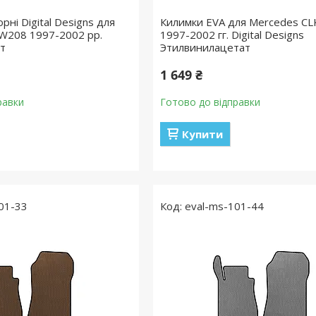
рні Digital Designs для
Килимки EVA для Mercedes C
W208 1997-2002 рр.
1997-2002 гг. Digital Designs
ат
Этилвинилацетат
1 649 ₴
равки
Готово до відправки
Купити
01-33
eval-ms-101-44