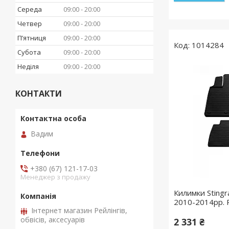
Середа
09:00
20:00
Четвер
09:00
20:00
Пʼятниця
09:00
20:00
1014284
Субота
09:00
20:00
Неділя
09:00
20:00
КОНТАКТИ
Вадим
+380 (67) 121-17-03
Менеджер з продажу
Килимки Stingr
2010-2014рр. 
Інтернет магазин Рейлінгів,
обвісів, аксесуарів
2 331 ₴