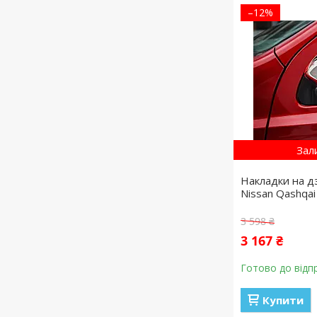
–12%
Зал
Накладки на д
Nissan Qashqai
3 598 ₴
3 167 ₴
Готово до відп
Купити