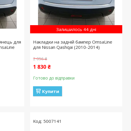
Залишилось 44 дні
лянець для
Накладки на задній бампер OmsaLine
msaLine
для Nissan Qashqai (2010-2014)
2 056 ₴
1 830 ₴
Готово до відправки
Купити
5007141