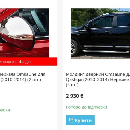
ишилось 44 дні
зеркала OmsaLine для
Молдинг дверний OmsaLine дл
 (2010-2014) (2 шт.)
Qashqai (2010-2014) Нержавію
(4 шт)
2 930 ₴
Готово до відправки
равки
Купити