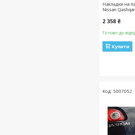
Накладки на п
Nissan Qashqai
2 358 ₴
Готово до відп
Купити
5007052