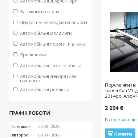
Автомобільні дефлектори
Багажники на дах
Внутрішні накладки на пороги
Автомобільні молдинги
Автомобільні пороги, підніжки
Бризковики
Автомобільні захисні обвіси
Автомобільні декоративні
накладки
Перемички на 
Автомобільні рейлінги
ключа Can V1 д
2014рр. Алюмін
2 694 ₴
ГРАФІК РОБОТИ
Готово до відп
Понеділок
09:00
20:00
Купити
Вівторок
09:00
20:00