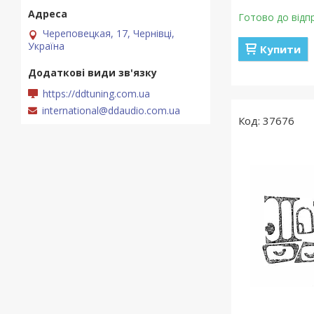
Готово до відп
Череповецкая, 17, Чернівці,
Україна
Купити
https://ddtuning.com.ua
international@ddaudio.com.ua
37676