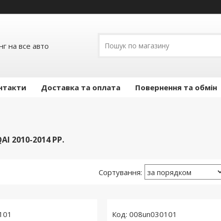
г на все авто
нтакти
Доставка та оплата
Повернення та обмін
I 2010-2014 РР.
101
008un030101