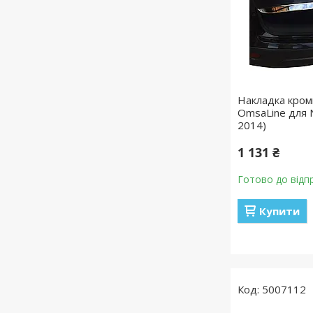
Накладка кром
OmsaLine для N
2014)
1 131 ₴
Готово до відп
Купити
5007112