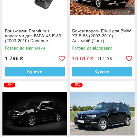
Бризковики Premium з
Бокові пороги Erkul для BMW
порогами для BMW X3 E-83
X3 E-83 (2003-2010)
(2003-2010) Dongmart
Алюміній (2 шт.)
Резинопластик (4 шт)
Готово до відправки
Готово до відправки
1 796
10 617
₴
₴
11 540 ₴
Купити
Купити
–8%
–8%