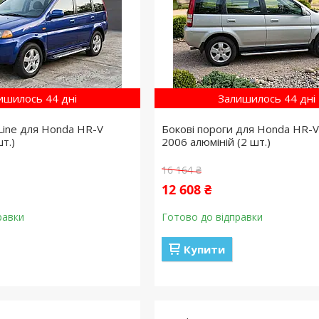
ишилось 44 дні
Залишилось 44 дні
Line для Honda HR-V
Бокові пороги для Honda HR-V
т.)
2006 алюміній (2 шт.)
16 164 ₴
12 608 ₴
равки
Готово до відправки
Купити