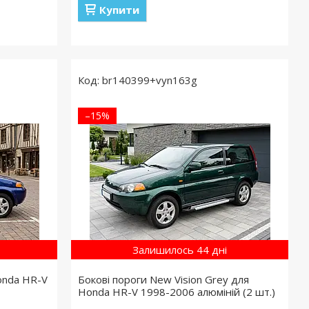
Купити
br140399+vyn163g
–15%
Залишилось 44 дні
onda HR-V
Бокові пороги New Vision Grey для
Honda HR-V 1998-2006 алюміній (2 шт.)