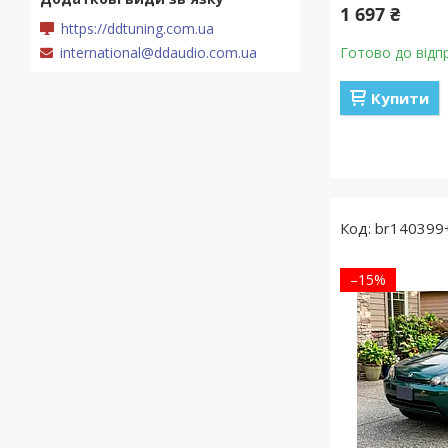
1 697 ₴
https://ddtuning.com.ua
international@ddaudio.com.ua
Готово до відп
Купити
br140399
–15%