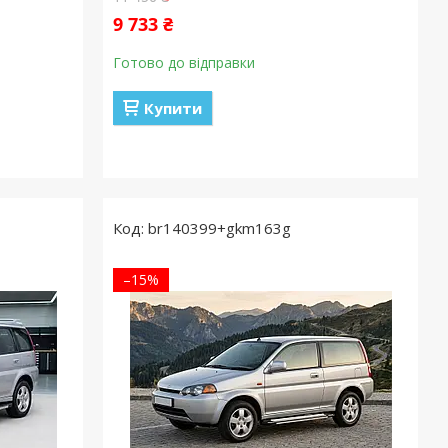
9 733 ₴
Готово до відправки
Купити
br140399+gkm163g
–15%