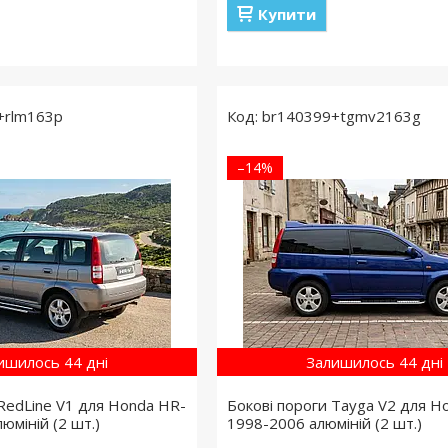
Купити
+rlm163p
br140399+tgmv2163g
–14%
ишилось 44 дні
Залишилось 44 дні
 RedLine V1 для Honda HR-
Бокові пороги Tayga V2 для H
юміній (2 шт.)
1998-2006 алюміній (2 шт.)