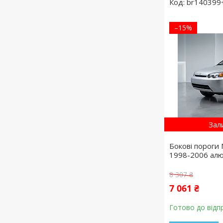
br14039
–15%
Зал
Бокові пороги
1998-2006 алюм
8 307 ₴
7 061 ₴
Готово до відп