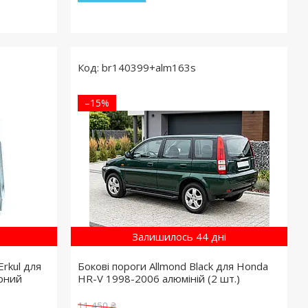
br140399+alm163s
–15%
Залишилось 44 дні
Erkul для
Бокові пороги Allmond Black для Honda
рний
HR-V 1998-2006 алюміній (2 шт.)
11 450 ₴