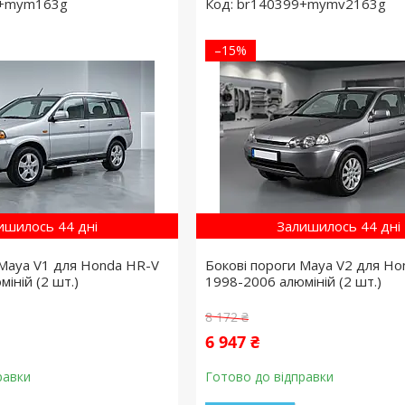
9+mym163g
br140399+mymv2163g
–15%
ишилось 44 дні
Залишилось 44 дні
 Maya V1 для Honda HR-V
Бокові пороги Maya V2 для Ho
іній (2 шт.)
1998-2006 алюміній (2 шт.)
8 172 ₴
6 947 ₴
равки
Готово до відправки