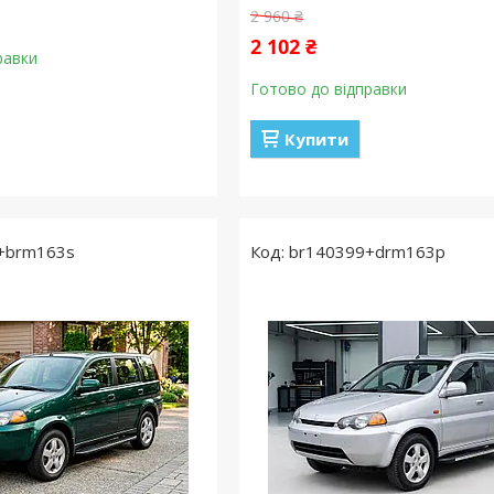
2 960 ₴
2 102 ₴
равки
Готово до відправки
Купити
+brm163s
br140399+drm163p