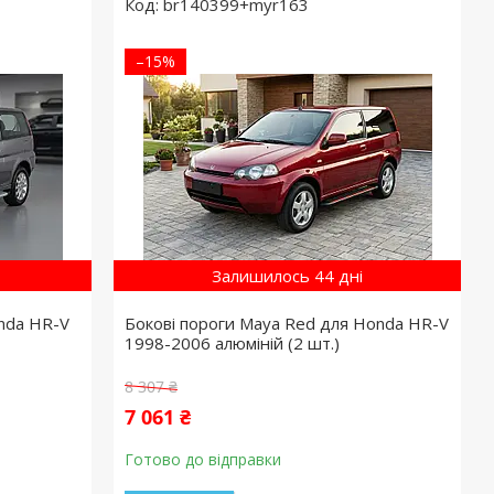
br140399+myr163
–15%
Залишилось 44 дні
nda HR-V
Бокові пороги Maya Red для Honda HR-V
1998-2006 алюміній (2 шт.)
8 307 ₴
7 061 ₴
Готово до відправки