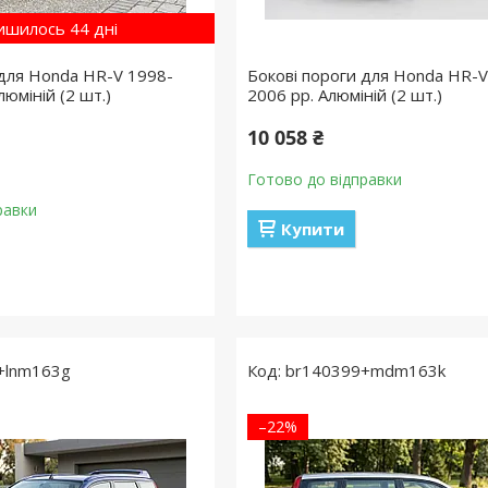
ишилось 44 дні
 для Honda HR-V 1998-
Бокові пороги для Honda HR-V
юміній (2 шт.)
2006 рр. Алюміній (2 шт.)
10 058 ₴
Готово до відправки
равки
Купити
+lnm163g
br140399+mdm163k
–22%