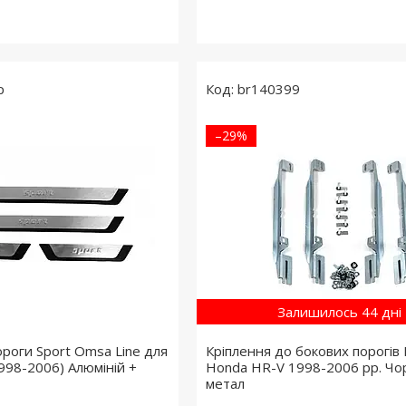
p
br140399
–29%
Залишилось 44 дні
ороги Sport Omsa Line для
Кріплення до бокових порогів 
998-2006) Алюміній +
Honda HR-V 1998-2006 рр. Чо
метал