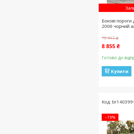
Зал
Бокові пороги
2006 чорний ал
10 417 ₴
8 855 ₴
Готово до відп
Купити
br140399
–19%