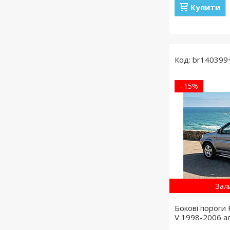
Купити
br140399
–15%
Зал
Бокові пороги
V 1998-2006 ал