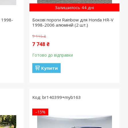
Залишилось 44 дні
 1998-
Бокові пороги Rainbow для Honda HR-V
1998-2006 алюміній (2 шт.)
9 115 ₴
7 748 ₴
Готово до відправки
Купити
br140399+myb163
–15%