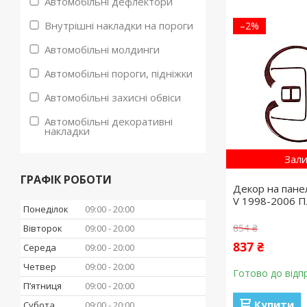
Автомобільні дефлектори
Внутрішні накладки на пороги
–2%
Автомобільні молдинги
Автомобільні пороги, підніжки
Автомобільні захисні обвіси
Автомобільні декоративні
накладки
Зали
ГРАФІК РОБОТИ
Декор на пане
V 1998-2006 П
Понеділок
09:00
20:00
854 ₴
Вівторок
09:00
20:00
837 ₴
Середа
09:00
20:00
Четвер
09:00
20:00
Готово до відп
Пʼятниця
09:00
20:00
Купити
Субота
09:00
20:00