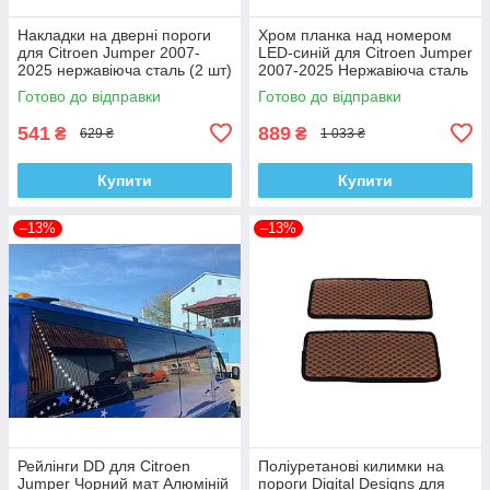
Накладки на дверні пороги
Хром планка над номером
для Citroen Jumper 2007-
LED-синій для Citroen Jumper
2025 нержавіюча сталь (2 шт)
2007-2025 Нержавіюча сталь
Готово до відправки
Готово до відправки
541
889
₴
₴
629 ₴
1 033 ₴
Купити
Купити
–13%
–13%
Рейлінги DD для Citroen
Поліуретанові килимки на
Jumper Чорний мат Алюміній
пороги Digital Designs для