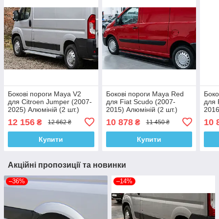
Бокові пороги Maya V2
Бокові пороги Maya Red
Боко
для Citroen Jumper (2007-
для Fiat Scudo (2007-
для 
2025) Алюміній (2 шт.)
2015) Алюміній (2 шт.)
2016
12 156
10 878
10 
₴
₴
12 662 ₴
11 450 ₴
Купити
Купити
Акційні пропозиції та новинки
–36%
–14%