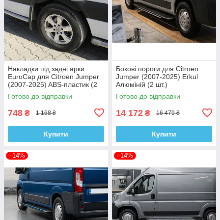
Накладки під задні арки
Бокові пороги для Citroen
EuroCap для Citroen Jumper
Jumper (2007-2025) Erkul
(2007-2025) ABS-пластик (2
Алюміній (2 шт.)
шт.)
Готово до відправки
Готово до відправки
748
14 172
₴
₴
1 168 ₴
16 479 ₴
Купити
Купити
–14%
–14%