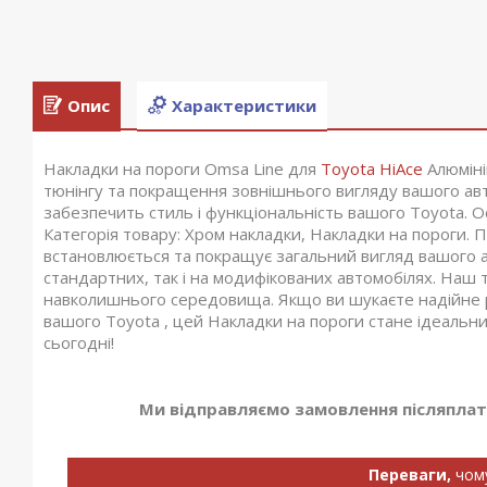
Опис
Характеристики
Накладки на пороги Omsa Line для
Toyota HiAce
Алюміні
тюнінгу та покращення зовнішнього вигляду вашого авт
забезпечить стиль і функціональність вашого Toyota. О
Категорія товару: Хром накладки, Накладки на пороги. Пе
встановлюється та покращує загальний вигляд вашого а
стандартних, так і на модифікованих автомобілях. Наш т
навколишнього середовища. Якщо ви шукаєте надійне 
вашого Toyota , цей Накладки на пороги стане ідеальн
сьогодні!
Ми відправляємо замовлення післяплато
Переваги,
чом