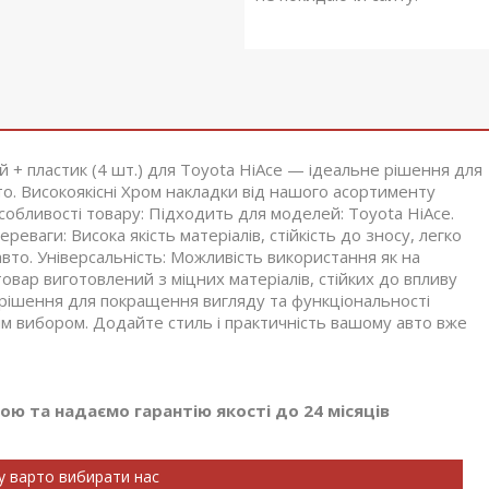
й + пластик (4 шт.) для Toyota HiAce — ідеальне рішення для
о. Високоякісні Хром накладки від нашого асортименту
собливості товару: Підходить для моделей: Toyota HiAce.
реваги: Висока якість матеріалів, стійкість до зносу, легко
вто. Універсальність: Можливість використання як на
овар виготовлений з міцних матеріалів, стійких до впливу
рішення для покращення вигляду та функціональності
им вибором. Додайте стиль і практичність вашому авто вже
ю та надаємо гарантію якості до 24 місяців
у варто вибирати нас