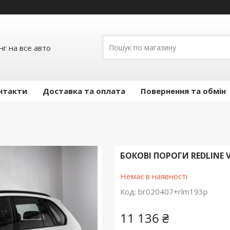
г на все авто
нтакти
Доставка та оплата
Повернення та обмін
БОКОВІ ПОРОГИ REDLINE V
Немає в наявності
Код:
br020407+rlm193p
11 136 ₴