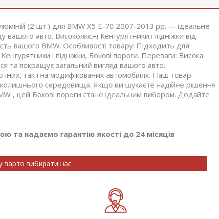
люміній (2 шт.) для BMW X5 E-70 2007-2013 рр. — ідеальне
 вашого авто. Високоякісні Кенгурятники і підніжки від
ість вашого BMW. Особливості товару: Підходить для
Кенгурятники і підніжки, Бокові пороги. Переваги: Висока
ться та покращує загальний вигляд вашого авто.
ртних, так і на модифікованих автомобілях. Наш товар
навколишнього середовища. Якщо ви шукаєте надійне рішення
MW , цей Бокові пороги стане ідеальним вибором. Додайте
ю та надаємо гарантію якості до 24 місяців
у варто вибирати нас