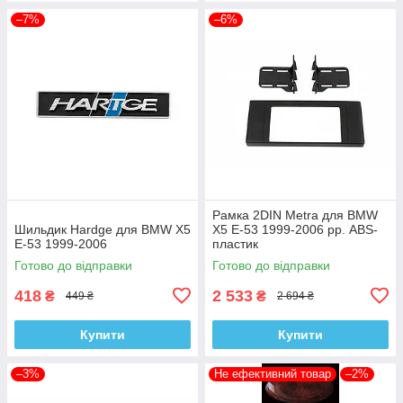
–7%
–6%
Рамка 2DIN Metra для BMW
Шильдик Hardge для BMW X5
X5 E-53 1999-2006 рр. ABS-
E-53 1999-2006
пластик
Готово до відправки
Готово до відправки
418
2 533
₴
₴
449 ₴
2 694 ₴
Купити
Купити
–3%
Не ефективний товар
–2%