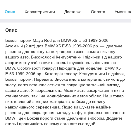
Опис
Характеристики
Доставка
Оплата
Умови п
Опис
Бокові пороги Maya Red для BMW X5 E-53 1999-2006
Алюміній (2 шт) для BMW X5 E-53 1999-2006 рр. — ідеальне
рішення для тюнінгу та покращення зовнішнього вигляду
вашого авто. Високоякісні Кенгурятники і підніжки від нашого
асортименту забезпечить стиль і функціональність вашого
BMW. Особливості товару: Підходить для моделей: BMW X5
E-53 1999-2006 рр.. Категорія товару: Кенгурятники і підніжки,
Бокові пороги. Переваги: Висока якість матеріалів, стійкість до
зносу, легко встановлюється та покращує загальний вигляд
вашого авто. Універсальність: Можливість використання як на
стандартних, так і на модифікованих автомобілях. Наш товар
виготовлений з міцних матеріалів, стійких до впливу
навколишнього середовища. Якщо ви шукаєте надійне
рішення для покращення вигляду та функціональності вашого
BMW , цей Бокові пороги стане ідеальним вибором. Додайте
стиль і практичність вашому авто вже сьогодні!