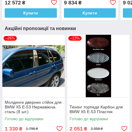
12 572
9 834
9 0
₴
₴
Купити
Купити
Акційні пропозиції та новинки
–26%
–13%
Молдинги дверних стійок для
BMW X5 E-53 Нержавіюча
Тюнінг торпеди Карбон для
сталь (8 шт.)
BMW X5 E-53 Пластик
Готово до відправки
Готово до відправки
1 330
2 051
₴
₴
1 796 ₴
2 358 ₴