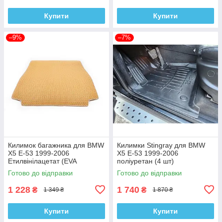
Купити
Купити
–9%
–7%
Килимок багажника для BMW
Килимки Stingray для BMW
X5 E-53 1999-2006
X5 E-53 1999-2006
Етилвінілацетат (EVA
поліуретан (4 шт)
бежевий)
Готово до відправки
Готово до відправки
1 228
1 740
₴
₴
1 349 ₴
1 870 ₴
Купити
Купити